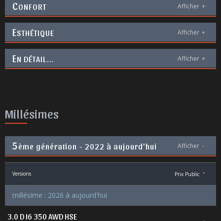
C
ONFORT
Afficher
+
E
STHÉTIQUE
Afficher
+
E
N DÉTAIL...
Afficher
+
Millésimes
5
ème génération - 2022 à aujourd'hui
Afficher
-
Versions
Prix Public
*
millésime : 2026 à aujourd'hui
3.0 D I6 350 AWD HSE