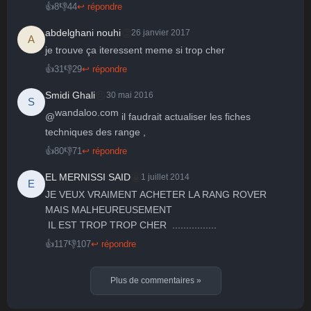
👍
8
👎
44
↩ répondre
👏
abdelghani nouhi
26 janvier 2017
A
je trouve ça iteressent meme si trop cher
👍
31
👎
29
↩ répondre
😠
Smidi Ghali
30 mai 2016
S
wandaloo.com
@
 il faudrait actualiser les fiches 
techniques des range ,
👍
80
👎
71
↩ répondre
🤩
EL MERNISSI SAID
1 juillet 2014
E
JE VEUX VRAIMENT ACHETER LA RANG ROVER  
MAIS MALHEUREUSEMENT

 IL EST TROP TROP CHER  ................
👍
117
👎
107
↩ répondre
Plus de commentaires
»