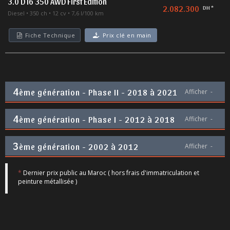
3.0 D I6 350 AWD First Edition
2.082.300
DH *
Diesel
350 ch
12 cv
7,6 l/100 km
Fiche Technique
Prix clé en main
4
ème génération - Phase II - 2018 à 2021
Afficher
-
4
ème génération - Phase I - 2012 à 2018
Afficher
-
3
ème génération - 2002 à 2012
Afficher
-
*
Dernier prix public au Maroc ( hors frais d'immatriculation et
peinture métallisée )