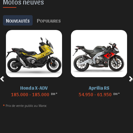
Motos neuves
N
P
OUVEAUTÉS
OPULAIRES
Honda X-ADV
Aprilia RS
185.000 - 185.000
54.950 - 61.950
DH *
DH *
*
Prix de vente public au Maroc