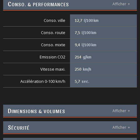
C
ONSO. & PERFORMANCES
Afficher
+
Conso. ville
12,7
l/100 km
Conso. route
7,5
l/100 km
Conso. mixte
9,4
l/100 km
Emission CO2
214
g/km
Vitesse maxi.
250
km/h
Accélération 0-100 km/h
5,7
sec.
D
IMENSIONS & VOLUMES
Afficher
+
S
ÉCURITÉ
Afficher
+