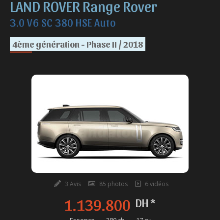
LAND ROVER Range Rover
3.0 V6 SC 380 HSE Auto
4ème génération - Phase II / 2018
3 Avis
85 photos
6 vidéos
1.139.800
DH *