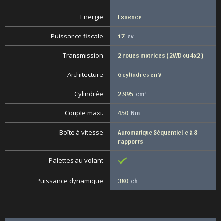
Energie
Essence
Puissance fiscale
17
cv
Transmission
2 roues motrices ( 2WD ou 4x2 )
Architecture
6 cylindres en V
Cylindrée
2.995
cm³
Couple maxi.
450
Nm
Boîte à vitesse
Automatique Séquentielle à 8
rapports
Palettes au volant
Puissance dynamique
380
ch