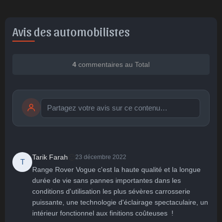
Avis des automobilistes
4
commentaires au Total
Publier
publication immédiate
🙂
Tarik Farah
23 décembre 2022
T
Range Rover Vogue c'est la haute qualité et la longue 
durée de vie sans pannes importantes dans les 
🤩
👏
😄
🙂
😐
conditions d'utilisation les plus sévères carrosserie 
Parfait
Bravo
Réjoui
Content
Indifférent
😮
😞
😠
😨
puissante, une technologie d'éclairage spectaculaire, un 
Surpris
Déçu
Enervé
Effrayé
intérieur fonctionnel aux finitions coûteuses  !