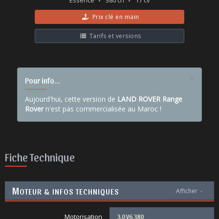
Essence
380 ch
17 cv
Prix clé en main
Tarifs et versions
×
Pour info...
Aujourd'hui, cette version de
LAND ROVER Range
Rover
n'est pas commercialisée au Maroc !
Fiche Technique
M
OTEUR & INFOS TECHNIQUES
Afficher
-
Motorisation
3.0 V6 380