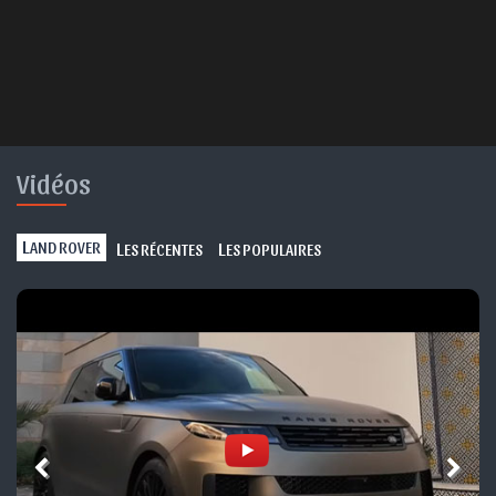
Vidéos
L
L
L
AND ROVER
ES RÉCENTES
ES POPULAIRES