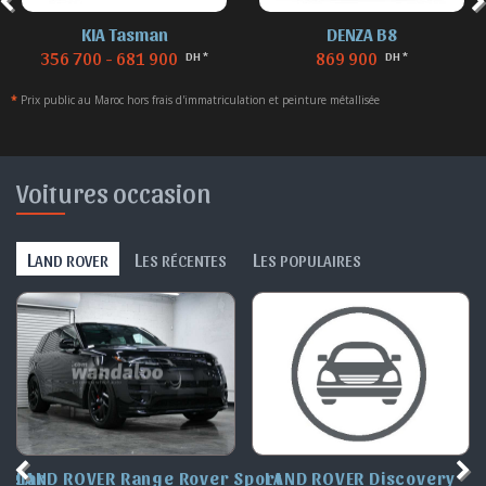
KIA Tasman
DENZA B8
356 700 - 681 900
869 900
DH *
DH *
*
Prix public au Maroc hors frais d'immatriculation et peinture métallisée
Voitures occasion
L
L
L
AND ROVER
ES RÉCENTES
ES POPULAIRES
Velar
LAND ROVER Range Rover Sport
LAND ROVER Discovery