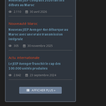
Nouveau JEEP Compass 2026 fait ses
débuts au Maroc
2.110
30 avril 2026
Nouveauté Maroc
Nouveau JEEP Avenger 4xe débarque au
Maroc avec une vraie transmission
intégrale
305
30 novembre 2025
Actu. internationale
Le JEEP Avenger franchit le cap des
100.000 unités produites
2.842
23 septembre 2024
AFFICHER PLUS »