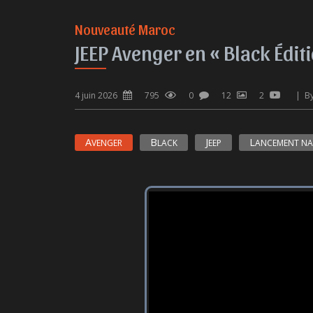
Nouveauté Maroc
JEEP Avenger en « Black Éditi
4 juin 2026
795
0
12
2
 |  
AVENGER
BLACK
JEEP
LANCEMENT N