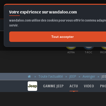
Votre expérience sur wandaloo.com
wandaloo.com utilise des cookies pour vous offrir le contenu adapté
NEUF
OCCASION
COMPARAT
servir.
Tout accepter
OFFRES DU MOMENT
IGO
C3
X1
A6
ASTRA
T-ROC
FRO
Toute l'actualité
JEEP
Avenger
JEE
GAMME JEEP
ACTU
VIDEO
PH