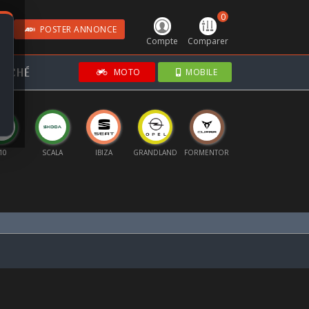
0
POSTER ANNONCE
Compte
Comparer
RCHÉ
MOTO
MOBILE
10
SCALA
IBIZA
GRANDLAND
FORMENTOR
EX2
KA