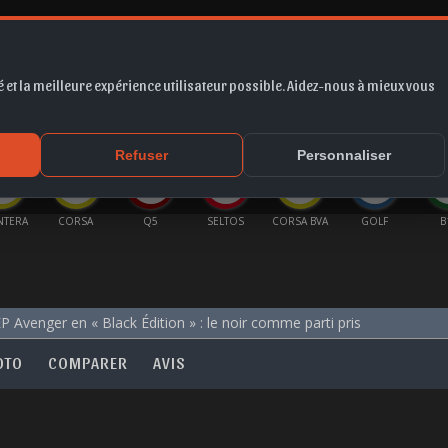
 et la meilleure expérience utilisateur possible. Aidez-nous à mieux vous
*
EUR
PROMO
COTE
FORUM
VIDÉO
ACTU
MA
Refuser
Personnaliser
NTERA
CORSA
Q5
SELTOS
CORSA BVA
GOLF
B
P Avenger en « Black Édition » : le noir comme parti pris
OTO
COMPARER
AVIS