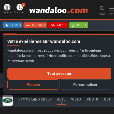
0
T
n
Compte
Comparer
Me
Trouver
PROMO
ANNONCE
MOTO
MOBILE
OFFRES
Votre expérience sur wandaloo.com
A6
FABIA
B10
FRONTERA EV
TIGUAN
wandaloo.com utilise des cookies pour vous offrir le contenu
adapté et la meilleure expérience utilisateur possible. Aidez-nous à
mieux vous servir.
Tout accepter
Toute l'actualité
LAND ROVER
Inédit au Maroc : JAGUAR & LAND-ROVER lancent le service d’abonnement
Refuser
Personnaliser
en ligne
GAMME LAND ROVER
ACTU
VIDEO
PHOTO
COMP