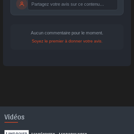
Publier
publication immédiate
Aucun commentaire pour le moment.
Soyez le premier à donner votre avis.
🤩
👏
😄
🙂
😐
Parfait
Bravo
Réjoui
Content
Indifférent
😮
😞
😠
😨
Surpris
Déçu
Enervé
Effrayé
Vidéos
L
AND ROVER