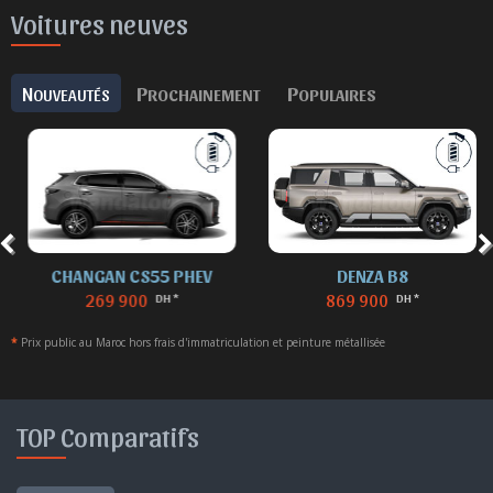
Voitures neuves
N
P
P
OUVEAUTÉS
ROCHAINEMENT
OPULAIRES
CHANGAN CS55 PHEV
DENZA B8
269 900
869 900
DH *
DH *
*
Prix public au Maroc hors frais d'immatriculation et peinture métallisée
TOP Comparatifs