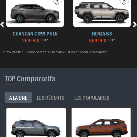
CHANGAN CS55 PHEV
DENZA B8
269 900
869 900
DH *
DH *
*
Prix public au Maroc hors frais d'immatriculation et peinture métallisée
TOP Comparatifs
A LA UNE
LES RÉCENTS
LES POPULAIRES