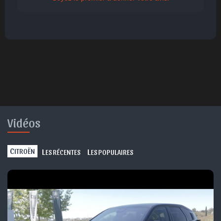
🤩
👏
😄
🙂
😐
Parfait
Bravo
Réjoui
Content
Indifférent
😮
😞
😠
😨
Surpris
Déçu
Enervé
Effrayé
Vidéos
C
L
L
ITROËN
ES RÉCENTES
ES POPULAIRES