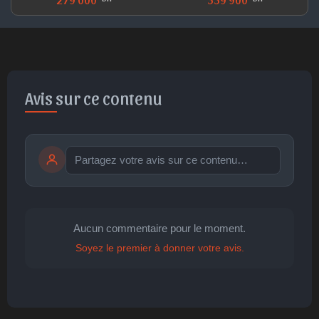
Avis sur ce contenu
Publier
publication immédiate
Aucun commentaire pour le moment.
Soyez le premier à donner votre avis.
🤩
👏
😄
🙂
😐
Parfait
Bravo
Réjoui
Content
Indifférent
😮
😞
😠
😨
Surpris
Déçu
Enervé
Effrayé