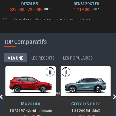
DENZA B5
DENZA Z9GT EV
629 900 - 729 900
1 119 000
DH *
DH *
*
Prix public au Maroc hors frais d'immatriculation et peinture métallisée
TOP Comparatifs
A LA UNE
LES RÉCENTS
LES POPULAIRES
vs
MG ZS HEV
GEELY EX5 PHEV
1.5 AT 197 Hybrid+ Ultimate
1.5 L 260 EM-i MAX
279 000
339 900
DH
DH