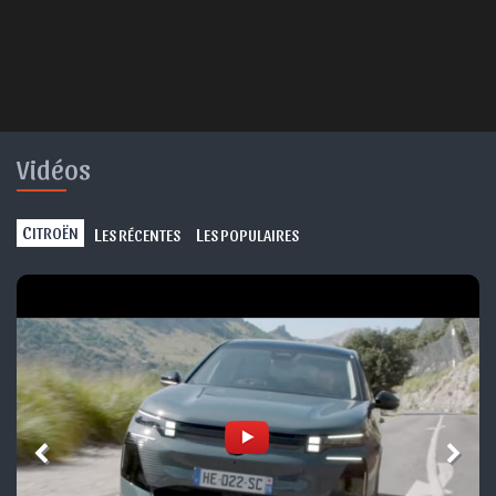
Vidéos
C
L
L
ITROËN
ES RÉCENTES
ES POPULAIRES