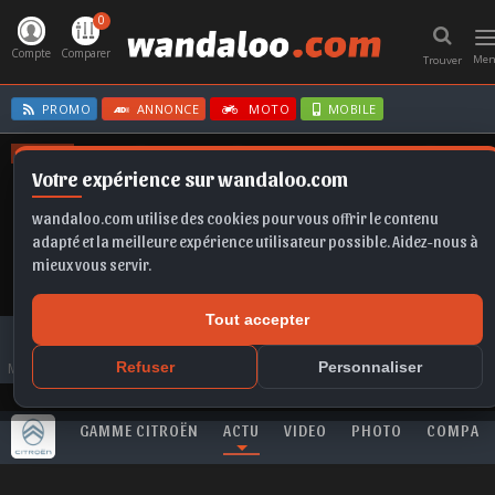
0
T
n
Compte
Comparer
Me
Trouver
PROMO
ANNONCE
MOTO
MOBILE
OFFRES
Votre expérience sur wandaloo.com
KAMIQ
CORSA BVA
CLIO E-TECH
C3
MOKKA
wandaloo.com utilise des cookies pour vous offrir le contenu
adapté et la meilleure expérience utilisateur possible. Aidez-nous à
mieux vous servir.
Tout accepter
Toute l'actualité
CITROËN
C3
Nouvelle CITROËN C3 2026 : la citadine aux chevrons rebat les cartes au
Refuser
Personnaliser
Maroc
GAMME CITROËN
ACTU
VIDEO
PHOTO
COMPAR