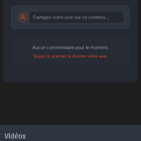
Publier
publication immédiate
Aucun commentaire pour le moment.
Soyez le premier à donner votre avis.
🤩
👏
😄
🙂
😐
Parfait
Bravo
Réjoui
Content
Indifférent
😮
😞
😠
😨
Surpris
Déçu
Enervé
Effrayé
Vidéos