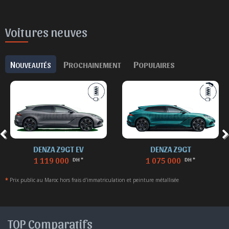
Voitures neuves
N
P
P
OUVEAUTÉS
ROCHAINEMENT
OPULAIRES
DENZA Z9GT EV
DENZA Z9GT
1 119 000
1 075 000
DH *
DH *
*
Prix public au Maroc hors frais d'immatriculation et peinture métallisée
TOP Comparatifs