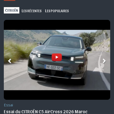
C
L
L
ITROËN
ES RÉCENTES
ES POPULAIRES
Essai
c
Essai du CITROËN C5 AirCross 2026 Maroc