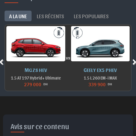
A LA UNE
LES RÉCENTS
LES POPULAIRES
vs
MG ZS HEV
GEELY EX5 PHEV
1.5 AT 197 Hybrid+ Ultimate
1.5 L 260 EM-i MAX
279 000
339 900
DH
DH
Avis sur ce contenu