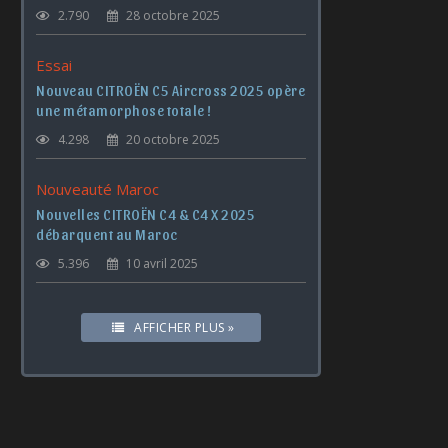
2.790
28 octobre 2025
Essai
Nouveau CITROËN C5 Aircross 2025 opère
une métamorphose totale !
4.298
20 octobre 2025
Nouveauté Maroc
Nouvelles CITROËN C4 & C4 X 2025
débarquent au Maroc
5.396
10 avril 2025
AFFICHER PLUS »