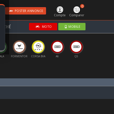
0
POSTER ANNONCE
Compte
Comparer
RCHÉ
MOTO
MOBILE
ENTOR
CORSA BVA
A6
Q5
SPORTAGE
GRANDLAND
AS