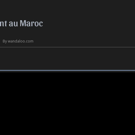
ent au Maroc
|  By wandaloo.com