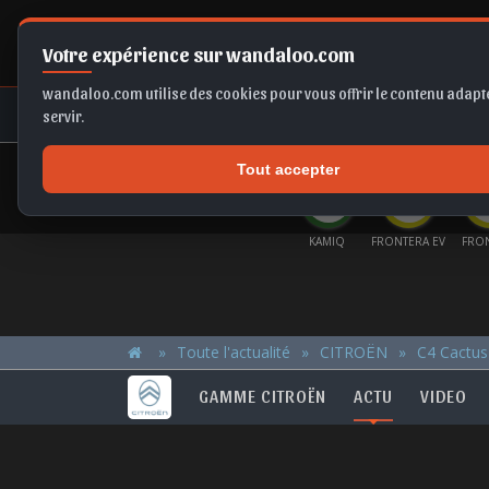
Votre expérience sur wandaloo.com
wandaloo.com utilise des cookies pour vous offrir le contenu adapté
NEUF
OCCASION
COMPARAT
servir.
Tout accepter
OFFRES DU MOMENT
X2
B10
MOKKA
KAMIQ
FRONTERA EV
FRONTERA
TI
Toute l'actualité
CITROËN
C4 Cactus
GAMME CITROËN
ACTU
VIDEO