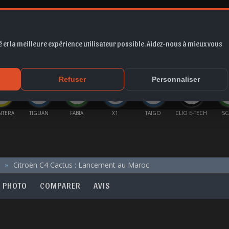
 et la meilleure expérience utilisateur possible. Aidez-nous à mieux vous
*
EUR
PROMO
COTE
FORUM
VIDÉO
ACTU
MA
Refuser
Personnaliser
GUAN
FABIA
X1
TAIGO
CLIO E-TECH
SCALA
FORM
Citroën C4 Cactus : Lancement au Maroc
PHOTO
COMPARER
AVIS