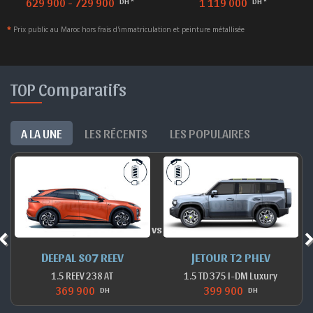
1 119 000
1 075 000
DH *
DH *
*
Prix public au Maroc hors frais d'immatriculation et peinture métallisée
TOP Comparatifs
A LA UNE
LES RÉCENTS
LES POPULAIRES
vs
DEEPAL S07 REEV
JETOUR T2 PHEV
1.5 REEV 238 AT
1.5 TD 375 I-DM Luxury
369 900
399 900
DH
DH