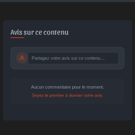
Avis sur ce contenu
Publier
publication immédiate
Aucun commentaire pour le moment.
Soyez le premier à donner votre avis.
🤩
👏
😄
🙂
😐
Parfait
Bravo
Réjoui
Content
Indifférent
😮
😞
😠
😨
Surpris
Déçu
Enervé
Effrayé