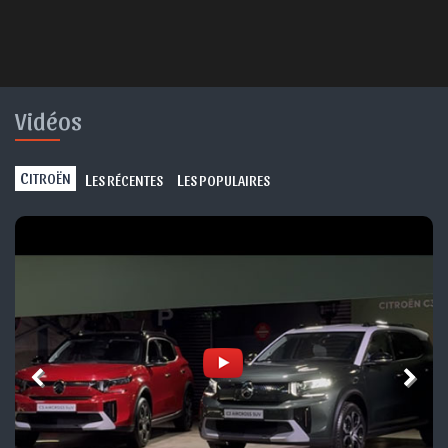
Vidéos
C
L
L
ITROËN
ES RÉCENTES
ES POPULAIRES