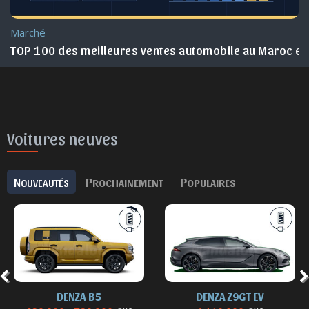
Essai
roc en 2025
Nouveau BMW X3 2025 : un Best-seller réinventé !
Voitures neuves
N
P
P
OUVEAUTÉS
ROCHAINEMENT
OPULAIRES
DENZA Z9GT EV
DENZA Z9GT