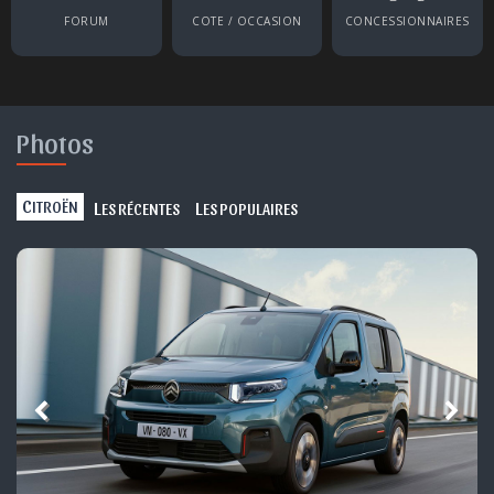
FORUM
COTE / OCCASION
CONCESSIONNAIRES
Photos
C
L
L
ITROËN
ES RÉCENTES
ES POPULAIRES