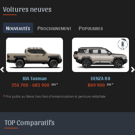
Voitures neuves
N
P
P
OUVEAUTÉS
ROCHAINEMENT
OPULAIRES
KIA Tasman
DENZA B8
356 700 - 681 900
869 900
DH *
DH *
*
Prix public au Maroc hors frais d'immatriculation et peinture métallisée
TOP Comparatifs