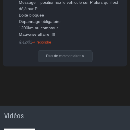
Message    positionnez le véhicule sur P alors qu il est 
déjà sur P.

Boite bloquée 

Dépannage obligatoire 

1200km au compteur 

Mauvaise affaire !!!!
👍
12
👎
2
↩ répondre
Plus de commentaires
»
Vidéos