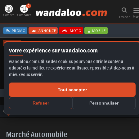
0
T
n
Compte
Comparer
Me
Trouver
PROMO
ANNONCE
MOTO
MOBILE
OFFRES
Votre expérience sur wandaloo.com
FRONTERA EV
A6
CLIO E-TECH
FABIA
CORSA BVA
wandaloo.com utilise des cookies pour vous offrir le contenu
adapté et la meilleure expérience utilisateur possible. Aidez-nous à
mieux vous servir.
Tout accepter
Toute l'actualité
Marché Automobile
Refuser
Personnaliser
ACTU
VIDEO
PHOTO
AVIS
COMPARER
Marché Automobile