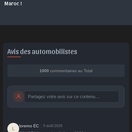
Maroc !
Avis des automobilistes
1000
commentaires au Total
Publier
publication immédiate
👏
loremo EC
5 août 2026
L