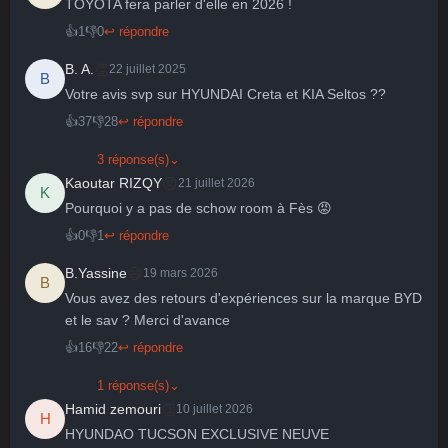
TOYOTA fera parler d'elle en 2026 !
🤩
👏
😄
🙂
😐
👍
1
👎
0
↩ répondre
Parfait
Bravo
Réjoui
Content
Indifférent
😮
😞
😠
😨
👏
B. A.
22 juillet 2025
B
Surpris
Déçu
Enervé
Effrayé
Votre avis svp sur HYUNDAI Creta et KIA Seltos ??
👍
37
👎
28
↩ répondre
3 réponse(s)
⌄
😠
Kaoutar RIZQY
21 juillet 2026
K
Pourquoi y a pas de schow room à Fès 😡
👍
0
👎
1
↩ répondre
😄
B.Yassine
19 mars 2026
B
Vous avez des retours d'expériences sur la marque BYD 
et le sav ? Merci d'avance
👍
16
👎
22
↩ répondre
1 réponse(s)
⌄
👏
Hamid zemouri
10 juillet 2026
H
HYUNDAO TUCSON EXCLUSIVE NEUVE 
