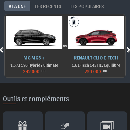
A LA UNE
LES RÉCENTS
LES POPULAIRES
vs
MG MG3 +
RENAULT CLIO E-TECH
1.5 AT 195 Hybrid+ Ultimate
1.6 E-Tech 145 HEV Equilibre
242 000
253 000
DH
DH
Outils et compléments