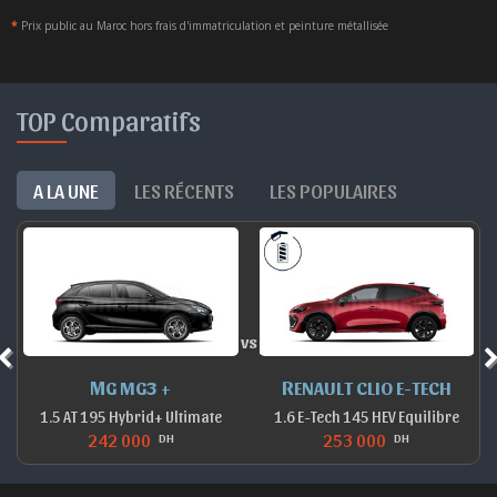
*
Prix public au Maroc hors frais d'immatriculation et peinture métallisée
TOP Comparatifs
A LA UNE
LES RÉCENTS
LES POPULAIRES
vs
MG MG3 +
RENAULT CLIO E-TECH
1.5 AT 195 Hybrid+ Ultimate
1.6 E-Tech 145 HEV Equilibre
242 000
253 000
DH
DH