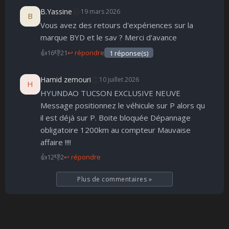
😄
B.Yassine
19 mars 2026
B
Vous avez des retours d'expériences sur la
marque BYD et le sav ? Merci d'avance
👍
16
👎
21
↩ répondre
1 réponse(s)
👏
Hamid zemouri
10 juillet 2026
H
HYUNDAO TUCSON EXCLUSIVE NEUVE
Message positionnez le véhicule sur P alors qu
il est déjà sur P. Boite bloquée Dépannage
obligatoire 1200km au compteur Mauvaise
affaire !!!!
👍
12
👎
2
↩ répondre
Plus de commentaires
»