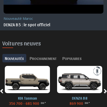
Nouveauté Maroc
DENZA B8 : le spot officiel
Voitures neuves
N
P
P
OUVEAUTÉS
ROCHAINEMENT
OPULAIRES
DENZA B8
DENZA B5
869 900
629 900 - 699 900
DH *
DH *
D