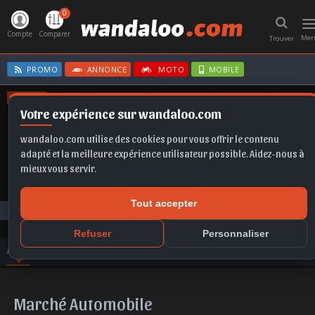
0
T
n
Compte
Comparer
Me
Trouver
PROMO
ANNONCE
MOTO
MOBILE
OFFRES
Votre expérience sur wandaloo.com
FORMENTOR
B10
IBIZA
EX2
T-ROC
wandaloo.com utilise des cookies pour vous offrir le contenu
adapté et la meilleure expérience utilisateur possible. Aidez-nous à
mieux vous servir.
Tout accepter
Toute l'actualité
Marché Automobile
Refuser
Personnaliser
ACTU
VIDEO
PHOTO
AVIS
COMPARER
Marché Automobile