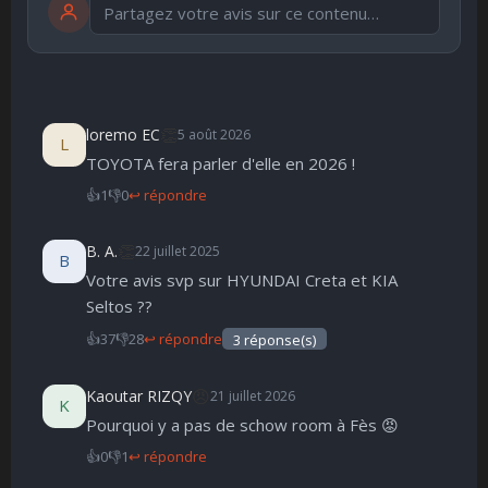
Publier
publication immédiate
👏
loremo EC
5 août 2026
L
TOYOTA fera parler d'elle en 2026 !
🤩
👏
😄
🙂
😐
👍
1
👎
0
↩ répondre
Parfait
Bravo
Réjoui
Content
Indifférent
😮
😞
😠
😨
Surpris
Déçu
Enervé
Effrayé
👏
B. A.
22 juillet 2025
B
Votre avis svp sur HYUNDAI Creta et KIA
Seltos ??
👍
37
👎
28
↩ répondre
3 réponse(s)
😠
Kaoutar RIZQY
21 juillet 2026
K
Pourquoi y a pas de schow room à Fès 😡
👍
0
👎
1
↩ répondre