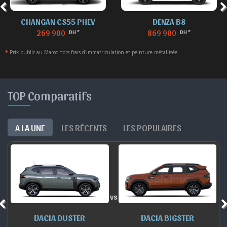
CHANGAN CS55 PHEV
DENZA B8
269 900
869 900
DH *
DH *
*
Prix public au Maroc hors frais d'immatriculation et peinture métallisée
TOP Comparatifs
A LA UNE
LES RÉCENTS
LES POPULAIRES
vs
DACIA DUSTER
DACIA BIGSTER