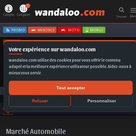
0
T
n
Compte
Comparer
Me
Trouver
PROMO
ANNONCE
MOTO
MOBILE
OFFRES
Votre expérience sur wandaloo.com
CORSA BVA
TIGUAN
KAMIQ
X1
A6
wandaloo.com utilise des cookies pour vous offrir le contenu
adapté et la meilleure expérience utilisateur possible. Aidez-nous à
mieux vous servir.
Tout accepter
Toute l'actualité
Marché Automobile
Refuser
Personnaliser
ACTU
VIDEO
PHOTO
AVIS
COMPARER
Marché Automobile