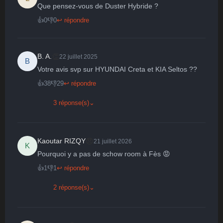
Que pensez-vous de Duster Hybride ?
🤩
👏
😄
🙂
😐
👍
0
👎
0
↩ répondre
Parfait
Bravo
Réjoui
Content
Indifférent
😮
😞
😠
😨
Surpris
Déçu
Enervé
Effrayé
👏
B. A.
22 juillet 2025
B
Votre avis svp sur HYUNDAI Creta et KIA Seltos ??
👍
38
👎
29
↩ répondre
3 réponse(s)
⌄
😠
Kaoutar RIZQY
21 juillet 2026
K
Pourquoi y a pas de schow room à Fès 😡
👍
1
👎
1
↩ répondre
2 réponse(s)
⌄