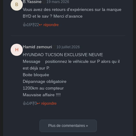
😄
B.Yassine
19 mars 2026
B
Vous avez des retours d'expériences sur la marque 
BYD et le sav ? Merci d'avance
👍
16
👎
22
↩ répondre
👏
Hamid zemouri
10 juillet 2026
H
HYUNDAO TUCSON EXCLUSIVE NEUVE 

Message    positionnez le véhicule sur P alors qu il 
est déjà sur P.

Boite bloquée 

Dépannage obligatoire 

1200km au compteur 

Mauvaise affaire !!!!
👍
14
👎
3
↩ répondre
Plus de commentaires
»