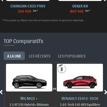
CHANGAN CS55 PHEV
DENZA B8
269 900
869 900
DH *
DH *
*
Prix public au Maroc hors frais d'immatriculation et peinture métallisée
TOP Comparatifs
A LA UNE
LES RÉCENTS
LES POPULAIRES
vs
MG MG3 +
RENAULT CLIO E-TECH
1.5 AT 195 Hybrid+ Ultimate
1.6 E-Tech 145 HEV Equilibre