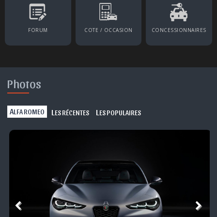
FORUM
COTE / OCCASION
CONCESSIONNAIRES
Photos
A
L
L
LFA ROMEO
ES RÉCENTES
ES POPULAIRES