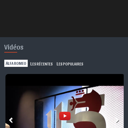
Vidéos
A
L
L
LFA ROMEO
ES RÉCENTES
ES POPULAIRES