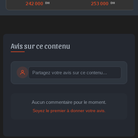
242 000
253 000
DH
DH
Avis sur ce contenu
Publier
publication immédiate
Aucun commentaire pour le moment.
Soyez le premier à donner votre avis.
🤩
👏
😄
🙂
😐
Parfait
Bravo
Réjoui
Content
Indifférent
😮
😞
😠
😨
Surpris
Déçu
Enervé
Effrayé