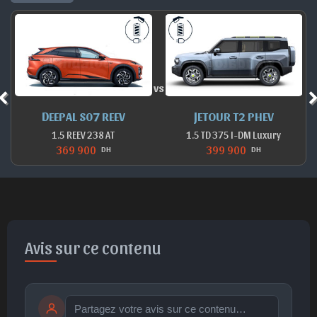
vs
DEEPAL S07 REEV
JETOUR T2 PHEV
1.5 REEV 238 AT
1.5 TD 375 I-DM Luxury
369 900
399 900
DH
DH
Avis sur ce contenu