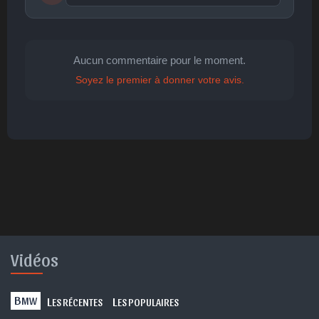
Publier
publication immédiate
Aucun commentaire pour le moment.
Soyez le premier à donner votre avis.
🤩
👏
😄
🙂
😐
Parfait
Bravo
Réjoui
Content
Indifférent
😮
😞
😠
😨
Surpris
Déçu
Enervé
Effrayé
Vidéos
B
L
L
MW
ES RÉCENTES
ES POPULAIRES