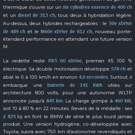
six cylindres essence de 400 ch
thermique s'ouvre sur un
diesel de 313 ch
et un
, tous deux à hybridation légère.
50e xDrive
Au-dessus, deux hybrides rechargeables : le
de 489 ch
M60e xDrive de 612 ch
et le
, nouveau porte-
étendard performance en attendant une future version
M.
iX5 60 xDrive
La vedette reste l'
, premier X5 100 %
578 ch
électrique. Sa double motorisation développe
et
4,6 secondes
abat le 0 à 100 km/h en environ
. Surtout, il
batterie de 141 kWh
embarque une
utiles sur
architecture 800 volts, pour une autonomie WLTP
845 km
460 kW
annoncée jusqu'à
. La charge grimpe à
,
soit 10 à 80 % en 22 minutes. Revers de la médaille : ses
2 825 kg
en font le BMW de série le plus lourd jamais
produit. Une version hydrogène, co-développée avec
Toyota, suivra avec 750 km d'autonomie revendiqués et