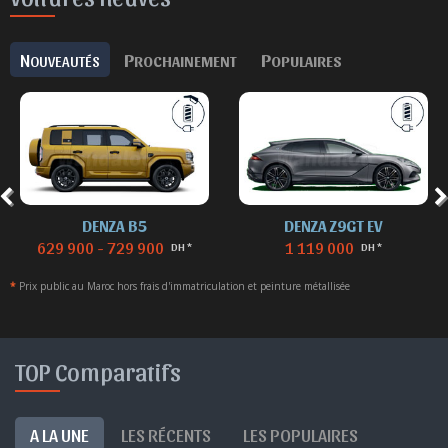
N
P
P
OUVEAUTÉS
ROCHAINEMENT
OPULAIRES
DENZA B5
DENZA Z9GT EV
629 900 - 729 900
1 119 000
DH *
DH *
*
Prix public au Maroc hors frais d'immatriculation et peinture métallisée
TOP Comparatifs
A LA UNE
LES RÉCENTS
LES POPULAIRES