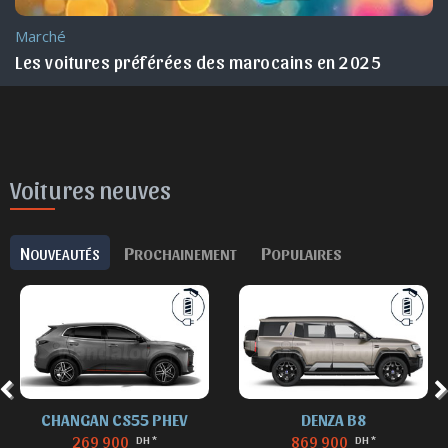
Marché
Maroc !
Les voitures préférées des marocains en 2025
Voitures neuves
N
P
P
OUVEAUTÉS
ROCHAINEMENT
OPULAIRES
CHANGAN CS55 PHEV
DENZA B8
269 900
869 900
DH *
DH *