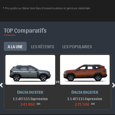
*
Prix public au Maroc hors frais d'immatriculation et peinture métallisée
TOP Comparatifs
A LA UNE
LES RÉCENTS
LES POPULAIRES
vs
DACIA DUSTER
DACIA BIGSTER
1.5 dCi 115 Expression
1.5 dCi 115 Expression
243 900
275 500
DH
DH