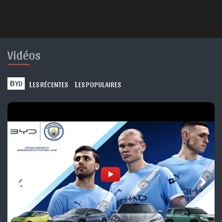
Vidéos
B
L
L
YD
ES RÉCENTES
ES POPULAIRES