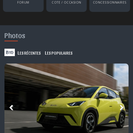
FORUM
COTE / OCCASION
CONCESSIONNAIRES
Photos
B
L
L
YD
ES RÉCENTES
ES POPULAIRES