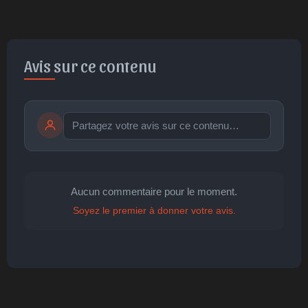
Avis sur ce contenu
Publier
publication immédiate
Aucun commentaire pour le moment.
Soyez le premier à donner votre avis.
🤩
👏
😄
🙂
😐
Parfait
Bravo
Réjoui
Content
Indifférent
😮
😞
😠
😨
Surpris
Déçu
Enervé
Effrayé