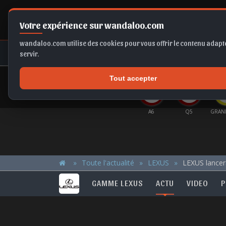
Votre expérience sur wandaloo.com
wandaloo.com utilise des cookies pour vous offrir le contenu adapté
NEUF
OCCASION
COMPARAT
servir.
Tout accepter
OFFRES DU MOMENT
RTAGE
TIGUAN
X1
SELTOS
A6
Q5
GRAN
Toute l'actualité
LEXUS
LEXUS lancera
GAMME LEXUS
ACTU
VIDEO
P