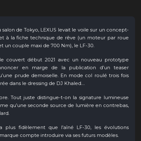
du salon de Tokyo, LEXUS levait le voile sur un concept-
et à la fiche technique de rêve (un moteur par roue
t un couple maxi de 700 Nm), le LF-30.
le couvert début 2021 avec un nouveau prototype
’annoncer en marge de la publication d’un teaser
u’une prude demoiselle. En mode col roulé trois fois
ée dans le dressing de DJ Khaled…
e. Tout juste distingue-t-on la signature lumineuse
ême qu’une seconde source de lumière en contrebas,
lard.
 plus fidèlement que l’aîné LF-30, les évolutions
la marque compte introduire via ses futurs modèles.