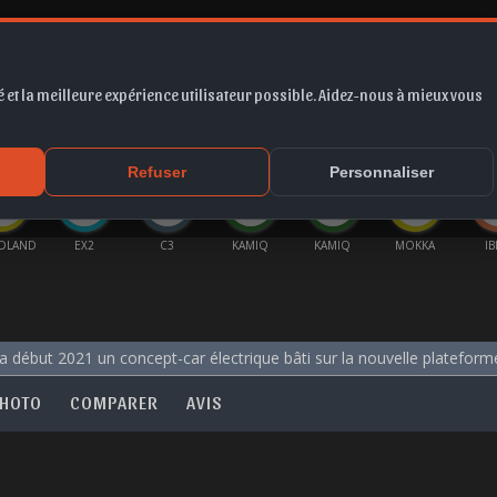
 et la meilleure expérience utilisateur possible. Aidez-nous à mieux vous
*
EUR
PROMO
COTE
FORUM
VIDÉO
ACTU
MA
Refuser
Personnaliser
DLAND
EX2
C3
KAMIQ
KAMIQ
MOKKA
IB
 début 2021 un concept-car électrique bâti sur la nouvelle plateform
HOTO
COMPARER
AVIS