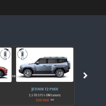
vs
JETOUR T2 PHEV
B
1.5 TD 375 I-DM Luxury
1.5 
399 900
DH