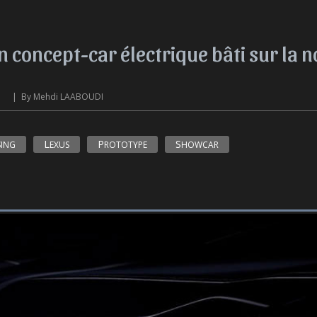
 concept-car électrique bâti sur la 
 |  By Mehdi LAABOUDI
SING
LEXUS
PROTOTYPE
SHOWCAR