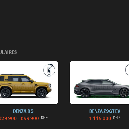
ULAIRES
DENZA B5
DENZA Z9GT EV
DH *
DH *
629 900 - 699 900
1 119 000