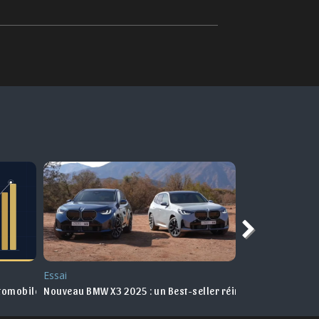
Essai
Marché
utomobile au Maroc en 2025
Nouveau BMW X3 2025 : un Best-seller réinventé !
Les voitures pr