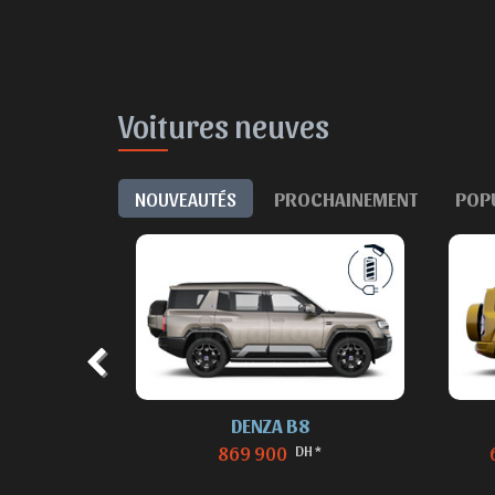
Voitures neuves
NOUVEAUTÉS
PROCHAINEMENT
POP
eautés
DENZA B8
DH *
869 900