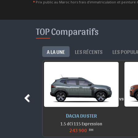
*
Prix public au Maroc hors frais d'immatriculation et peinture 
TOP Comparatifs
A LA UNE
LES RÉCENTS
LES POPUL
vs
E-TECH
DACIA DUSTER
Equilibre
1.5 dCi 115 Expression
243 900
H
DH