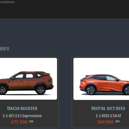
métallisée
AIRES
DACIA BIGSTER
DEEPAL S07 REEV
1.5 dCi 115 Expression
1.5 REEV 238 AT
275 500
369 900
DH
DH