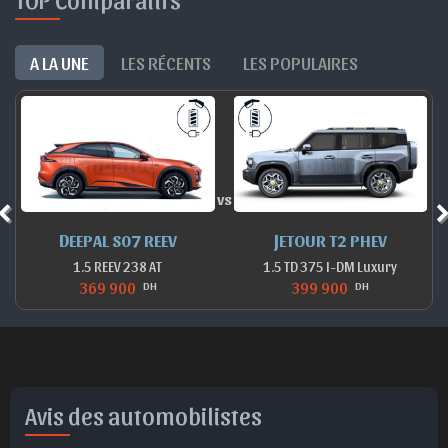
A LA UNE
LES RÉCENTS
LES POPULAIRES
vs
DEEPAL S07 REEV
JETOUR T2 PHEV
1.5 REEV 238 AT
1.5 TD 375 I-DM Luxury
369 900
399 900
DH
DH
Avis des automobilistes