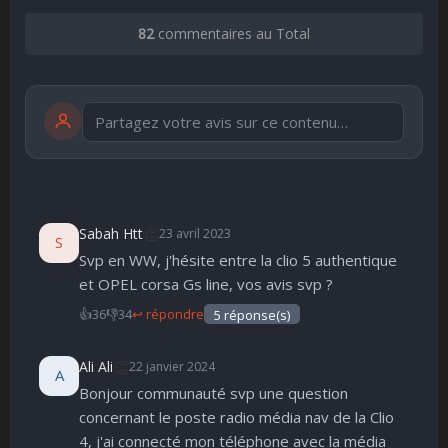
82
commentaires au Total
Publier
publication immédiate
👏
Sabah Htt
23 avril 2023
S
Svp en WW, j'hésite entre la clio 5 authentique
🤩
👏
😄
🙂
😐
😮
😞
et OPEL corsa Gs line, vos avis svp ?
Parfait
Bravo
Réjoui
Content
Indifférent
Surpris
Déçu
😠
😨
👍
36
👎
34
↩ répondre
5 réponse(s)
Enervé
Effrayé
👏
Ali Ali
22 janvier 2024
A
Bonjour communauté svp une question
concernant le poste radio média nav de la Clio
4, j'ai connecté mon téléphone avec la média