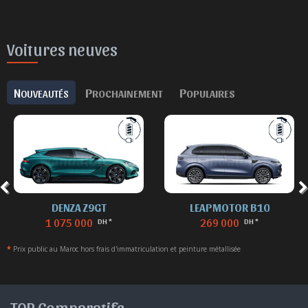
Voitures neuves
N
P
P
OUVEAUTÉS
ROCHAINEMENT
OPULAIRES
DENZA Z9GT
LEAPMOTOR B10
1 075 000
269 000
DH *
DH *
*
Prix public au Maroc hors frais d'immatriculation et peinture métallisée
TOP Comparatifs