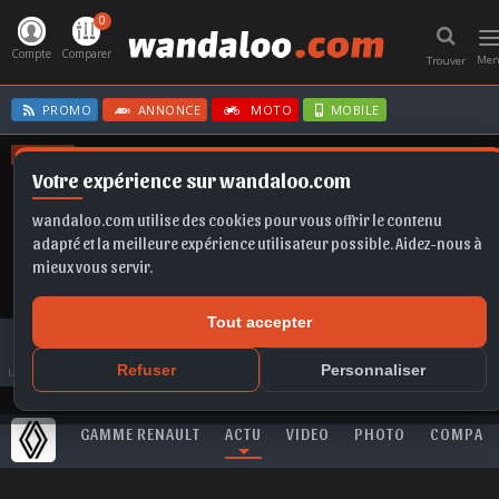
0
T
n
Compte
Comparer
Me
Trouver
PROMO
ANNONCE
MOTO
MOBILE
OFFRES
Votre expérience sur wandaloo.com
MOKKA
CORSA
FRONTERA EV
CORSA BVA
FABIA
wandaloo.com utilise des cookies pour vous offrir le contenu
adapté et la meilleure expérience utilisateur possible. Aidez-nous à
mieux vous servir.
Tout accepter
Toute l'actualité
RENAULT
Clio
RENAULT Clio souffle sa 30ème bougie au Maroc en dépassant 100.000
Refuser
Personnaliser
unités vendues
GAMME RENAULT
ACTU
VIDEO
PHOTO
COMPAR