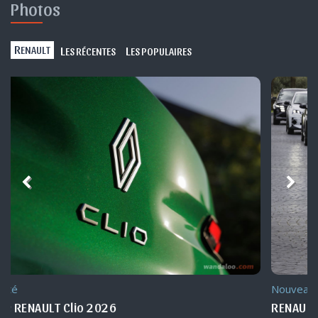
Photos
R
L
L
ENAULT
ES RÉCENTES
ES POPULAIRES
Nouveauté Maroc
RENAULT 5 E-Tech 2025 Maroc