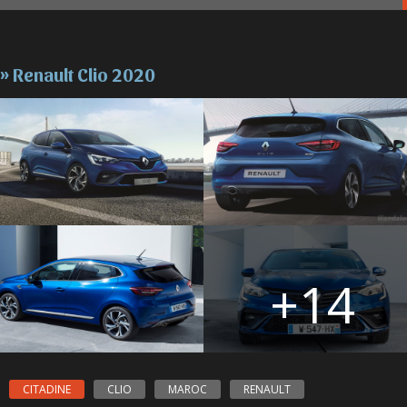
» Renault Clio 2020
+14
CITADINE
CLIO
MAROC
RENAULT