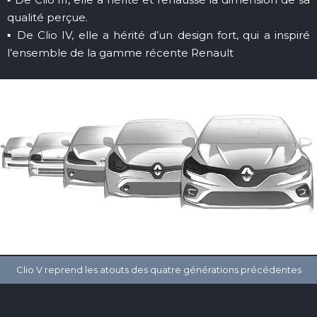
qualité perçue.
▪ De Clio IV, elle a hérité d’un design fort, qui a inspiré
l’ensemble de la gamme récente Renault