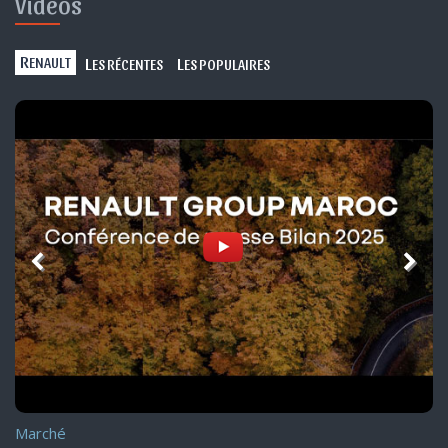
Vidéos
R
L
L
ENAULT
ES RÉCENTES
ES POPULAIRES
Marché