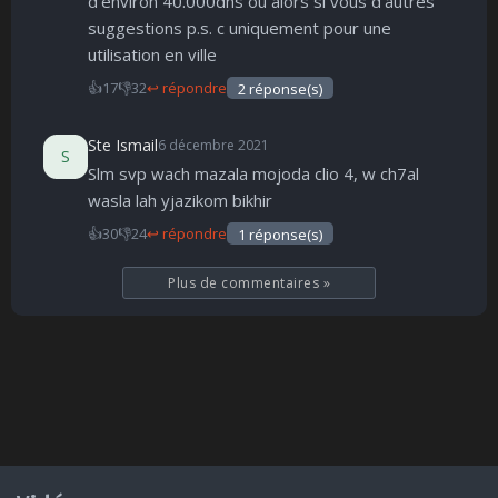
d'environ 40.000dhs ou alors si vous d'autres
suggestions p.s. c uniquement pour une
utilisation en ville
👍
17
👎
32
↩ répondre
2 réponse(s)
Ste Ismail
6 décembre 2021
S
Slm svp wach mazala mojoda clio 4, w ch7al
wasla lah yjazikom bikhir
👍
30
👎
24
↩ répondre
1 réponse(s)
Plus de commentaires
»