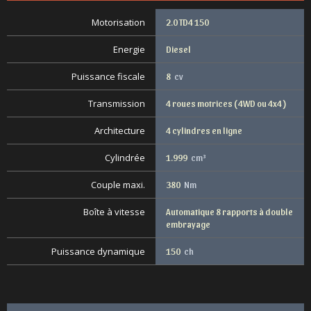
Motorisation
2.0 TD4 150
Energie
Diesel
Puissance fiscale
8
cv
Transmission
4 roues motrices ( 4WD ou 4x4 )
Architecture
4 cylindres en ligne
Cylindrée
1.999
cm³
Couple maxi.
380
Nm
Boîte à vitesse
Automatique 8 rapports à double
embrayage
Puissance dynamique
150
ch