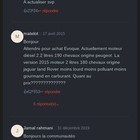
A actualiser svp
Parfait
Bravo
Réjoui
Content
Indifférent
😮
😞
😠
😨
👍
23
👎
4
↩ répondre
Surpris
Déçu
Enervé
Effrayé
🤩
matelot
17 avril 2015
M
Bonjour

Attendre pour achat Evoque. Actuellement moteur 
diésel 2.2 litres 190 chevaux origine peugeot. La 
version 2015 moteur 2 litres 180 chevaux origine 
jaguar land Rover moins lourd moins polluant moins 
gourmand en carburant. Quant au 
prix??????????????
👍
62
👎
53
↩ répondre
6 réponse(s)
⌄
👏
Jamal rahmani
31 décembre 2019
J
Bonjours la communautés
