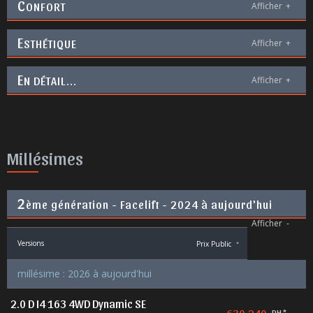
C
ONFORT
Afficher
+
E
STHÉTIQUE
Afficher
+
E
N DÉTAIL...
Afficher
+
Millésimes
2
ème génération - Facelift - 2024 à aujourd'hui
Afficher
-
Versions
Prix Public
*
millésime : 2026 à aujourd'hui
2.0 D I4 163 4WD Dynamic SE
DH *