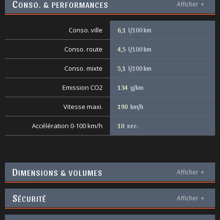
C
ONSO. & PERFORMANCES
Afficher
+
Conso. ville
6,1
l/100 km
Conso. route
4,5
l/100 km
Conso. mixte
5,1
l/100 km
Emission CO2
134
g/km
Vitesse maxi.
190
km/h
Accélération 0-100 km/h
10
sec.
D
IMENSIONS & VOLUMES
Afficher
+
S
ÉCURITÉ
Afficher
+