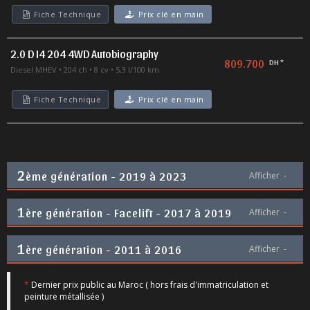
Fiche Technique
Prix clé en main
2.0 D I4 204 4WD Autobiography
809.700
DH *
Diesel MHEV
204 ch
8 cv
5,3 l/100 km
Fiche Technique
Prix clé en main
2
ème génération - 2019 à 2023
Afficher
-
1
ère génération - Facelift - 2017 à 2019
Afficher
-
1
ère génération - 2011 à 2016
Afficher
-
*
Dernier prix public au Maroc ( hors frais d'immatriculation et
peinture métallisée )