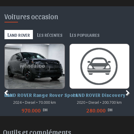
Voitures occasion
L
L
L
AND ROVER
ES RÉCENTES
ES POPULAIRES
Sport
LAND ROVER Discovery
LAND ROVER Range Rover E
2020 • Diesel • 200.700 km
2019 • Diesel • 159.000 km
DH
DH
280.000
265.000
Outils et compléments