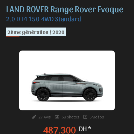
LAND ROVER Range Rover Evoque
2.0 D I4 150 4WD Standard
2ème génération / 2020
27 Avis
68 photos
8 vidéos
487.300
DH *