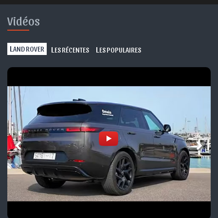
Vidéos
L
L
L
AND ROVER
ES RÉCENTES
ES POPULAIRES