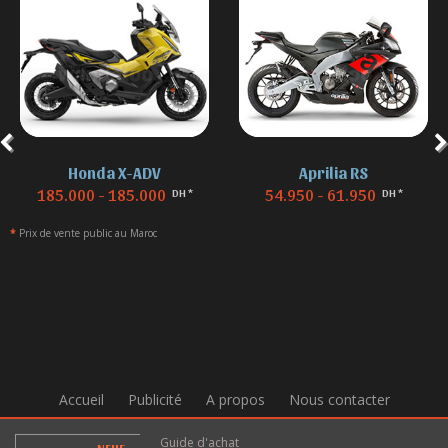
Aprilia RS
BMW F 850
54.950 - 61.950
155.000 - 155.000
DH *
DH *
*
Prix de vente public au Maroc
Accueil
Publicité
A propos
Nous contacter
Guide d'achat