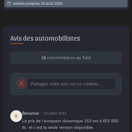
valable jusqu’au
30 août 2026
Avis des automobilistes
16
commentaires au Total
Publier
publication immédiate
👏
Benamar
20 juillet 2023
B
Le prix de l evoquevr dynamique 163 est à 602 000 
🤩
👏
😄
🙂
😐
ttc  et c est la seule version disponible.
