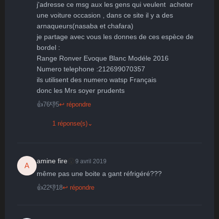
j'adresse ce msg aux les gens qui veulent  acheter 
une voiture occasion , dans ce site il y a des 
arnaqueurs(nasaba et chafara) 

je partage avec vous les donnes de ces espèce de 
bordel : 

Range Ronver Evoque Blanc Modéle 2016 

Numero telephone :212699070357

ils utilisent des numero watsp Français 

👍
76
👎
5
↩ répondre
1 réponse(s)
⌄
😮
amine fire
9 avril 2019
A
même pas une boite a gant réfrigéré???
👍
22
👎
18
↩ répondre