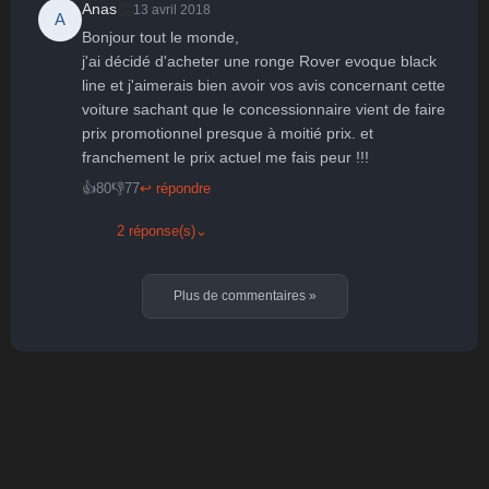
👏
Anas
13 avril 2018
A
Bonjour tout le monde,

j'ai décidé d'acheter une ronge Rover evoque black 
line et j'aimerais bien avoir vos avis concernant cette 
voiture sachant que le concessionnaire vient de faire 
prix promotionnel presque à moitié prix. et 
franchement le prix actuel me fais peur !!!
👍
80
👎
77
↩ répondre
2 réponse(s)
⌄
Plus de commentaires
»