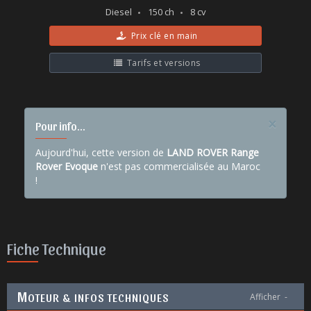
Diesel
150 ch
8 cv
Prix clé en main
Tarifs et versions
×
Pour info...
Aujourd'hui, cette version de
LAND ROVER Range
Rover Evoque
n'est pas commercialisée au Maroc
!
Fiche Technique
M
OTEUR & INFOS TECHNIQUES
Afficher
-