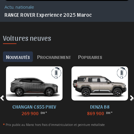
Actu. nationale
RANGE ROVER Experience 2025 Maroc
Voitures neuves
N
P
P
OUVEAUTÉS
ROCHAINEMENT
OPULAIRES
CHANGAN CS55 PHEV
DENZA B8
269 900
869 900
DH *
DH *
*
Prix public au Maroc hors frais d'immatriculation et peinture métallisée