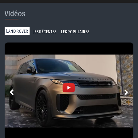
Vidéos
L
L
L
AND ROVER
ES RÉCENTES
ES POPULAIRES