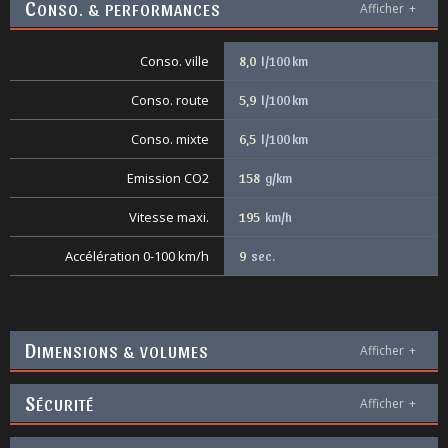
C
ONSO. & PERFORMANCES
Afficher
+
Conso. ville
8,0
l/100 km
Conso. route
5,9
l/100 km
Conso. mixte
6,5
l/100 km
Emission CO2
158
g/km
Vitesse maxi.
195
km/h
Accélération 0-100 km/h
9
sec.
D
IMENSIONS & VOLUMES
Afficher
+
S
ÉCURITÉ
Afficher
+