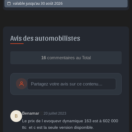
valable jusqu’au
30 août 2026
Avis des automobilistes
16
commentaires au Total
Publier
publication immédiate
👏
Benamar
20 juillet 2023
B
Le prix de l evoquevr dynamique 163 est à 602 000 
🤩
👏
😄
🙂
😐
ttc  et c est la seule version disponible.
