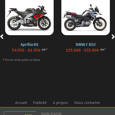
Aprilia RS
BMW F 850
54.950 - 61.950
155.000 - 155.000
DH *
DH *
*
Prix de vente public au Maroc
Accueil
Publicité
A propos
Nous contacter
Guide d'achat