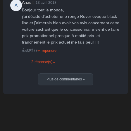
👏
Anas
13 avril 2018
A
Bonjour tout le monde,

j'ai décidé d'acheter une ronge Rover evoque black 
line et j'aimerais bien avoir vos avis concernant cette 
voiture sachant que le concessionnaire vient de faire 
prix promotionnel presque à moitié prix. et 
franchement le prix actuel me fais peur !!!
👍
80
👎
77
↩ répondre
2 réponse(s)
⌄
Plus de commentaires
»