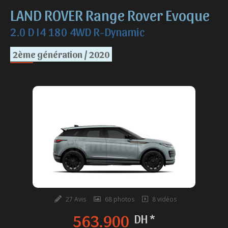
LAND ROVER Range Rover Evoque
2.0 D I4 180 4WD R-Dynamic
2ème génération / 2020
27 Avis
68 photos
8 vidéos
563.900
DH *