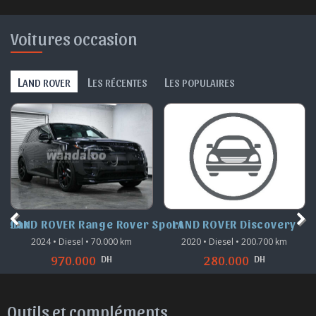
Voitures occasion
L
L
L
AND ROVER
ES RÉCENTES
ES POPULAIRES
 Sport
LAND ROVER Discovery
LAND ROVER Range Rover E
2020 • Diesel • 200.700 km
2019 • Diesel • 159.000 km
DH
DH
280.000
265.000
Outils et compléments