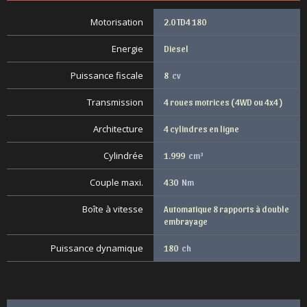
Motorisation
2.0 TD4 180
Energie
Diesel
Puissance fiscale
8
cv
Transmission
4 roues motrices ( 4WD ou 4x4 )
Architecture
4 cylindres en ligne
Cylindrée
1.999
cm³
Couple maxi.
430
Nm
Boîte à vitesse
Automatique 8 rapports à double
embrayage
Puissance dynamique
180
ch