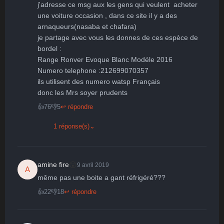
j'adresse ce msg aux les gens qui veulent  acheter 
une voiture occasion , dans ce site il y a des 
arnaqueurs(nasaba et chafara) 

je partage avec vous les donnes de ces espèce de 
bordel : 

Range Ronver Evoque Blanc Modéle 2016 

Numero telephone :212699070357

ils utilisent des numero watsp Français 

👍
76
👎
5
↩ répondre
1 réponse(s)
⌄
😮
amine fire
9 avril 2019
A
même pas une boite a gant réfrigéré???
👍
22
👎
18
↩ répondre