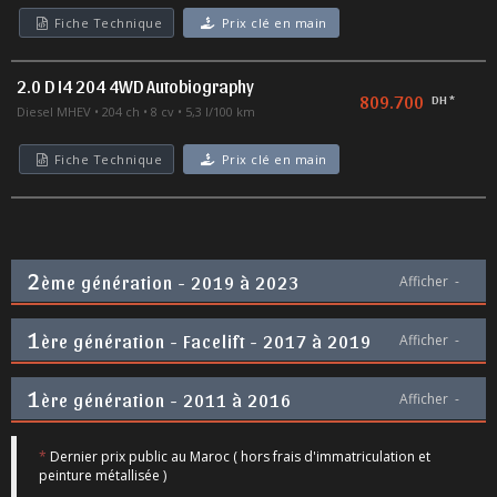
Fiche Technique
Prix clé en main
2.0 D I4 204 4WD Autobiography
809.700
DH *
Diesel MHEV
204 ch
8 cv
5,3 l/100 km
Fiche Technique
Prix clé en main
2
ème génération - 2019 à 2023
Afficher
-
1
ère génération - Facelift - 2017 à 2019
Afficher
-
1
ère génération - 2011 à 2016
Afficher
-
*
Dernier prix public au Maroc ( hors frais d'immatriculation et
peinture métallisée )