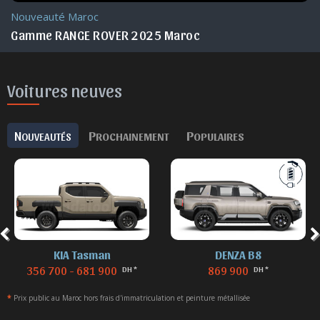
Nouveauté Maroc
Gamme RANGE ROVER 2025 Maroc
Voitures neuves
N
P
P
OUVEAUTÉS
ROCHAINEMENT
OPULAIRES
KIA Tasman
DENZA B8
356 700 - 681 900
869 900
DH *
DH *
*
Prix public au Maroc hors frais d'immatriculation et peinture métallisée