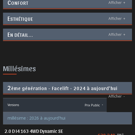
C
ONFORT
Afficher
+
E
STHÉTIQUE
Afficher
+
E
N DÉTAIL...
Afficher
+
Millésimes
2
ème génération - Facelift - 2024 à aujourd'hui
Afficher
-
Versions
Prix Public
*
millésime : 2026 à aujourd'hui
2.0 D I4 163 4WD Dynamic SE
DH *