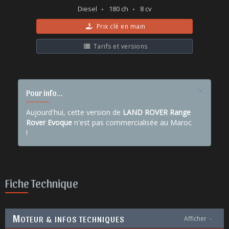
Diesel
180 ch
8 cv
Prix clé en main
Tarifs et versions
×
Pour info...
Aujourd'hui, cette version de
LAND ROVER Range
Rover Evoque
n'est pas commercialisée au Maroc
!
Fiche Technique
M
OTEUR & INFOS TECHNIQUES
Afficher
-