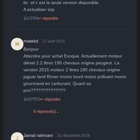
🤩
👏
😄
🙂
😐
ttc  et c est la seule version disponible.

A actualiser svp
Parfait
Bravo
Réjoui
Content
Indifférent
😮
😞
😠
😨
👍
23
👎
4
↩ répondre
Surpris
Déçu
Enervé
Effrayé
🤩
matelot
17 avril 2015
M
Bonjour

Attendre pour achat Evoque. Actuellement moteur 
diésel 2.2 litres 190 chevaux origine peugeot. La 
version 2015 moteur 2 litres 180 chevaux origine 
jaguar land Rover moins lourd moins polluant moins 
gourmand en carburant. Quant au 
prix??????????????
👍
62
👎
53
↩ répondre
6 réponse(s)
⌄
👏
Jamal rahmani
31 décembre 2019
J