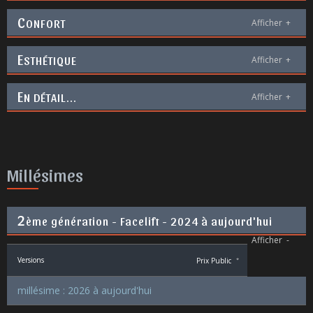
C
ONFORT
Afficher
+
E
STHÉTIQUE
Afficher
+
E
N DÉTAIL...
Afficher
+
Millésimes
2
ème génération - Facelift - 2024 à aujourd'hui
Afficher
-
Versions
Prix Public
*
millésime : 2026 à aujourd'hui