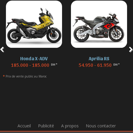
Honda X-ADV
Aprilia RS
185.000 - 185.000
54.950 - 61.950
DH *
DH *
*
Prix de vente public au Maroc
Accueil
Publicité
A propos
Nous contacter