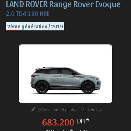
LAND ROVER Range Rover Evoque
2.0 TD4 180 HSE
2ème génération / 2019
27 Avis
68 photos
8 vidéos
683.200
DH *