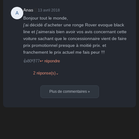
👏
Anas
13 avril 2018
A
Bonjour tout le monde,

j'ai décidé d'acheter une ronge Rover evoque black 
line et j'aimerais bien avoir vos avis concernant cette 
voiture sachant que le concessionnaire vient de faire 
prix promotionnel presque à moitié prix. et 
franchement le prix actuel me fais peur !!!
👍
80
👎
77
↩ répondre
2 réponse(s)
⌄
Plus de commentaires
»