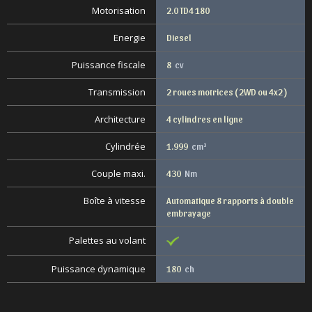
Motorisation
2.0 TD4 180
Energie
Diesel
Puissance fiscale
8
cv
Transmission
2 roues motrices ( 2WD ou 4x2 )
Architecture
4 cylindres en ligne
Cylindrée
1.999
cm³
Couple maxi.
430
Nm
Boîte à vitesse
Automatique 8 rapports à double
embrayage
Palettes au volant
Puissance dynamique
180
ch