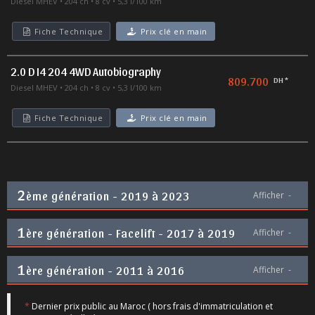
Diesel MHEV
204 ch
8 cv
5,3 l/100 km
Fiche Technique
Prix clé en main
2.0 D I4 204 4WD Autobiography
809.700
DH *
Diesel MHEV
204 ch
8 cv
5,3 l/100 km
Fiche Technique
Prix clé en main
2
ème génération - 2019 à 2023
Afficher
-
1
ère génération - Facelift - 2017 à 2019
Afficher
-
1
ère génération - 2011 à 2016
Afficher
-
*
Dernier prix public au Maroc ( hors frais d'immatriculation et