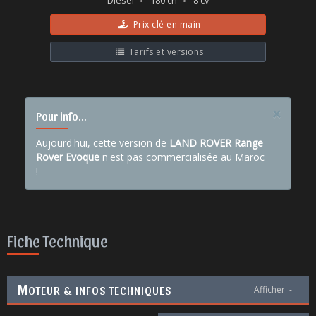
Diesel
180 ch
8 cv
Prix clé en main
Tarifs et versions
×
Pour info...
Aujourd'hui, cette version de
LAND ROVER Range
Rover Evoque
n'est pas commercialisée au Maroc
!
Fiche Technique
M
OTEUR & INFOS TECHNIQUES
Afficher
-