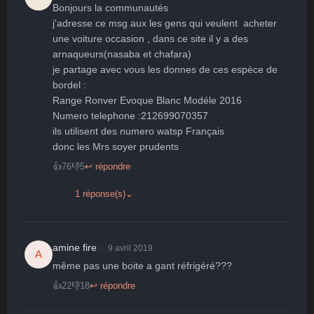
Bonjours la communautés

j'adresse ce msg aux les gens qui veulent  acheter 
une voiture occasion , dans ce site il y a des 
arnaqueurs(nasaba et chafara) 

je partage avec vous les donnes de ces espèce de 
bordel : 

Range Ronver Evoque Blanc Modéle 2016 

Numero telephone :212699070357

ils utilisent des numero watsp Français 

👍
76
👎
5
↩ répondre
1 réponse(s)
⌄
😮
amine fire
9 avril 2019
A
même pas une boite a gant réfrigéré???
👍
22
👎
18
↩ répondre