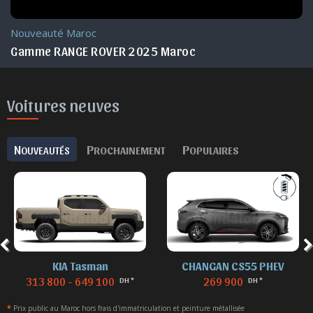
Actu. nationale
RANGE ROVER Experience 2025 Maroc
Voitures neuves
N
P
P
OUVEAUTÉS
ROCHAINEMENT
OPULAIRES
CHANGAN CS55 PHEV
DENZA B8
269 900
869 900
DH *
DH *
*
Prix public au Maroc hors frais d'immatriculation et peinture métallisée