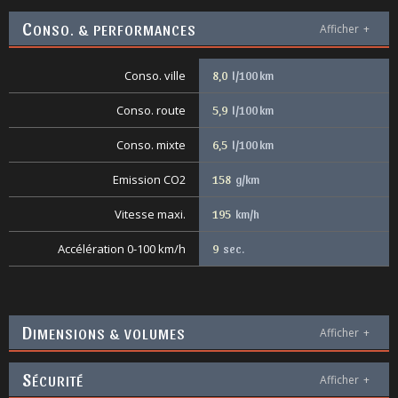
C
ONSO. & PERFORMANCES
Afficher
+
Conso. ville
8,0
l/100 km
Conso. route
5,9
l/100 km
Conso. mixte
6,5
l/100 km
Emission CO2
158
g/km
Vitesse maxi.
195
km/h
Accélération 0-100 km/h
9
sec.
D
IMENSIONS & VOLUMES
Afficher
+
S
ÉCURITÉ
Afficher
+