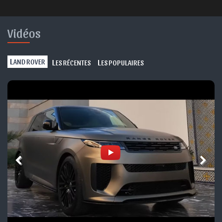
Vidéos
L
L
L
AND ROVER
ES RÉCENTES
ES POPULAIRES