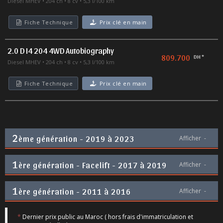
Diesel MHEV
204 ch
8 cv
5,3 l/100 km
Fiche Technique
Prix clé en main
2.0 D I4 204 4WD Autobiography
809.700
DH *
Diesel MHEV
204 ch
8 cv
5,3 l/100 km
Fiche Technique
Prix clé en main
2
ème génération - 2019 à 2023
Afficher
-
1
ère génération - Facelift - 2017 à 2019
Afficher
-
1
ère génération - 2011 à 2016
Afficher
-
*
Dernier prix public au Maroc ( hors frais d'immatriculation et