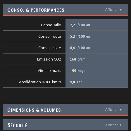
C
ONSO. & PERFORMANCES
Afficher
+
Conso. ville
7,2
l/100 km
Conso. route
5,2
l/100 km
Conso. mixte
6,4
l/100 km
Emission CO2
168
g/km
Vitesse maxi.
199
km/h
Accélération 0-100 km/h
9,8
sec.
D
IMENSIONS & VOLUMES
Afficher
+
S
ÉCURITÉ
Afficher
+