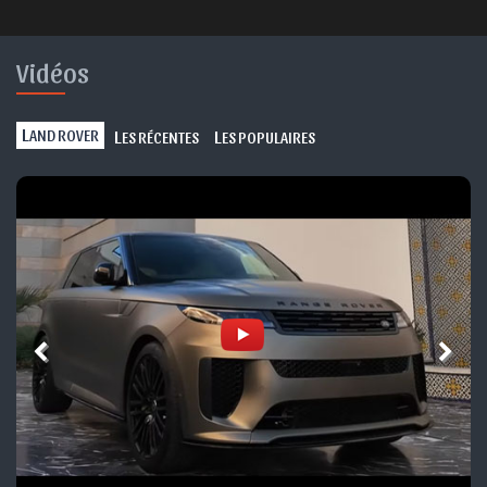
Vidéos
L
L
L
AND ROVER
ES RÉCENTES
ES POPULAIRES