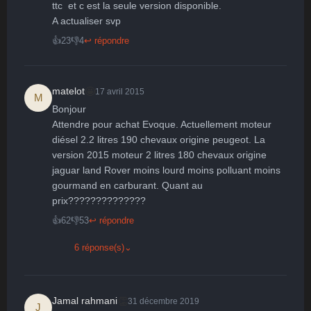
🤩
👏
😄
🙂
😐
ttc  et c est la seule version disponible.

A actualiser svp
Parfait
Bravo
Réjoui
Content
Indifférent
😮
😞
😠
😨
👍
23
👎
4
↩ répondre
Surpris
Déçu
Enervé
Effrayé
🤩
matelot
17 avril 2015
M
Bonjour

Attendre pour achat Evoque. Actuellement moteur 
diésel 2.2 litres 190 chevaux origine peugeot. La 
version 2015 moteur 2 litres 180 chevaux origine 
jaguar land Rover moins lourd moins polluant moins 
gourmand en carburant. Quant au 
prix??????????????
👍
62
👎
53
↩ répondre
6 réponse(s)
⌄
👏
Jamal rahmani
31 décembre 2019
J