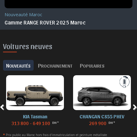
Actu. nationale
RANGE ROVER Experience 2025 Maroc
Voitures neuves
N
P
P
OUVEAUTÉS
ROCHAINEMENT
OPULAIRES
CHANGAN CS55 PHEV
DENZA B8
269 900
869 900
DH *
DH *
*
Prix public au Maroc hors frais d'immatriculation et peinture métallisée