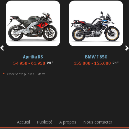
Aprilia RS
BMW F 850
54.950 - 61.950
155.000 - 155.000
DH *
DH *
*
Prix de vente public au Maroc
Accueil
Publicité
A propos
Nous contacter