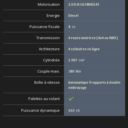
Motorisation
2.0 D I4 163 MHEV AT
Energie
Diesel
Puissance fiscale
8
cv
Transmission
4 roues motrices ( 4x4 ou 4WD )
Architecture
4 cylindres en ligne
Cylindrée
1.997
cm³
Couple maxi.
380
Nm
Boîte à vitesse
Automatique 9 rapports à double
embrayage
Palettes au volant
Puissance dynamique
163
ch