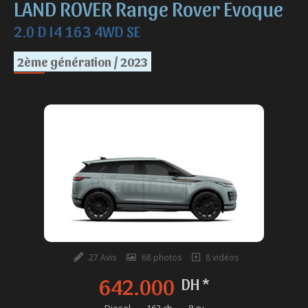
LAND ROVER Range Rover Evoque
2.0 D I4 163 4WD SE
2ème génération / 2023
27 Avis
68 photos
8 vidéos
642.000
DH *