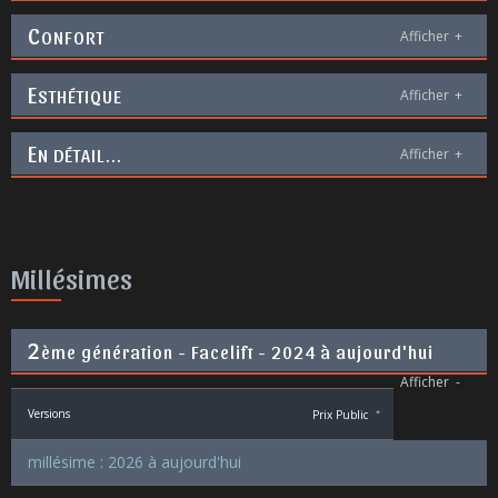
C
ONFORT
Afficher
+
E
STHÉTIQUE
Afficher
+
E
N DÉTAIL...
Afficher
+
Millésimes
2
ème génération - Facelift - 2024 à aujourd'hui
Afficher
-
Versions
Prix Public
*
millésime : 2026 à aujourd'hui