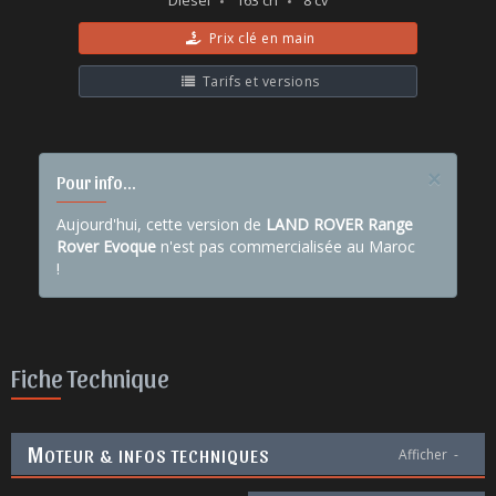
Diesel
163 ch
8 cv
Prix clé en main
Tarifs et versions
×
Pour info...
Aujourd'hui, cette version de
LAND ROVER Range
Rover Evoque
n'est pas commercialisée au Maroc
!
Fiche Technique
M
OTEUR & INFOS TECHNIQUES
Afficher
-