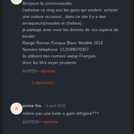
Bonjours la communautés

j'adresse ce msg aux les gens qui veulent  acheter 
une voiture occasion , dans ce site il y a des 
arnaqueurs(nasaba et chafara) 

je partage avec vous les donnes de ces espèce de 
bordel : 

Range Ronver Evoque Blanc Modéle 2016 

Numero telephone :212699070357

ils utilisent des numero watsp Français 

👍
76
👎
5
↩ répondre
1 réponse(s)
⌄
😮
amine fire
9 avril 2019
A
même pas une boite a gant réfrigéré???
👍
22
👎
18
↩ répondre