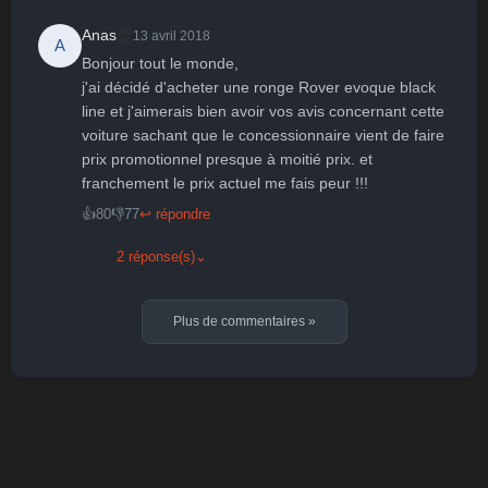
👏
Anas
13 avril 2018
A
Bonjour tout le monde,

j'ai décidé d'acheter une ronge Rover evoque black 
line et j'aimerais bien avoir vos avis concernant cette 
voiture sachant que le concessionnaire vient de faire 
prix promotionnel presque à moitié prix. et 
franchement le prix actuel me fais peur !!!
👍
80
👎
77
↩ répondre
2 réponse(s)
⌄
Plus de commentaires
»