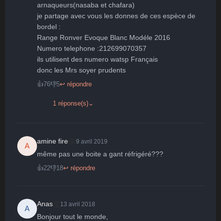
arnaqueurs(nasaba et chafara) 

je partage avec vous les donnes de ces espèce de 
bordel : 

Range Ronver Evoque Blanc Modéle 2016 

Numero telephone :212699070357

ils utilisent des numero watsp Français 

👍
76
👎
5
↩ répondre
1 réponse(s)
⌄
😮
amine fire
9 avril 2019
A
même pas une boite a gant réfrigéré???
👍
22
👎
18
↩ répondre
👏
Anas
13 avril 2018
A
Bonjour tout le monde,
