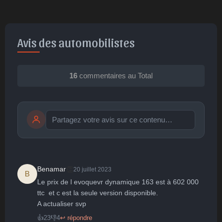
Avis des automobilistes
16
commentaires au Total
Publier
publication immédiate
👏
Benamar
20 juillet 2023
B
Le prix de l evoquevr dynamique 163 est à 602 000 
🤩
👏
😄
🙂
😐
ttc  et c est la seule version disponible.

A actualiser svp
Parfait
Bravo
Réjoui
Content
Indifférent
😮
😞
😠
😨
👍
23
👎
4
↩ répondre