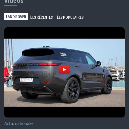
L
L
L
AND ROVER
ES RÉCENTES
ES POPULAIRES
Actu. nationale