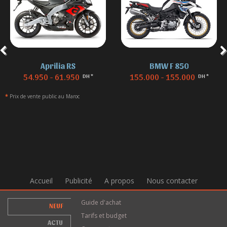
Aprilia RS
BMW F 850
54.950 - 61.950
155.000 - 155.000
DH *
DH *
*
Prix de vente public au Maroc
Accueil
Publicité
A propos
Nous contacter
Guide d'achat
NEUF
Tarifs et budget
ACTU