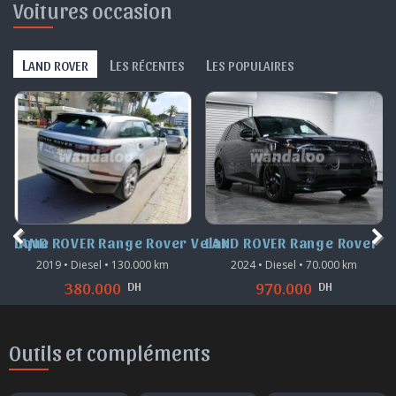
Voitures occasion
L
L
L
AND ROVER
ES RÉCENTES
ES POPULAIRES
 Evoque
LAND ROVER Range Rover Velar
LAND ROVER Range Rover S
2019 • Diesel • 130.000 km
2024 • Diesel • 70.000 km
DH
DH
380.000
970.000
Outils et compléments