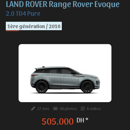
LAND ROVER Range Rover Evoque
2.0 TD4 Pure
1ère génération / 2016
27 Avis
68 photos
8 vidéos
505.000
DH *