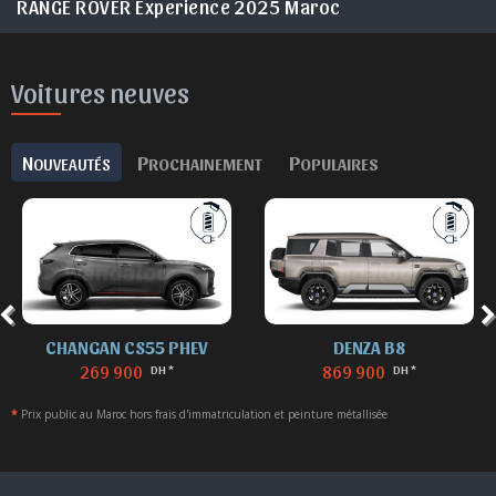
RANGE ROVER Experience 2025 Maroc
Voitures neuves
N
P
P
OUVEAUTÉS
ROCHAINEMENT
OPULAIRES
CHANGAN CS55 PHEV
DENZA B8
269 900
869 900
DH *
DH *
*
Prix public au Maroc hors frais d'immatriculation et peinture métallisée