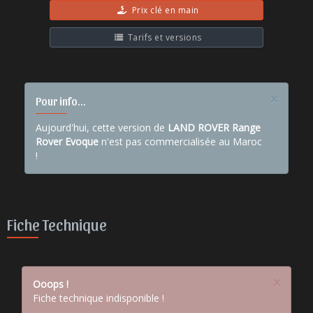
Prix clé en main
Tarifs et versions
×
Pour info...
Aujourd'hui, cette version de
LAND ROVER Range
Rover Evoque
n'est pas commercialisée au Maroc
!
Fiche Technique
×
Ooops !
Fiche technique indisponible !