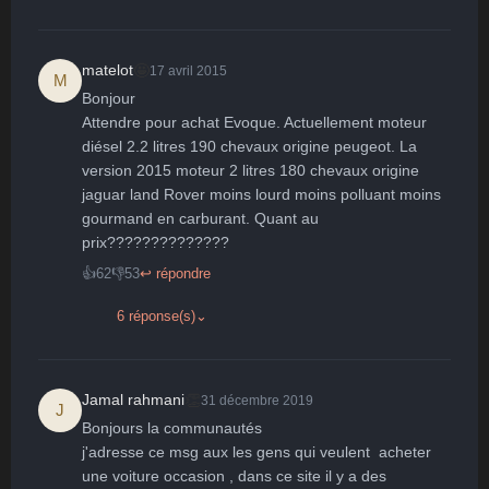
Surpris
Déçu
Enervé
Effrayé
🤩
matelot
17 avril 2015
M
Bonjour

Attendre pour achat Evoque. Actuellement moteur 
diésel 2.2 litres 190 chevaux origine peugeot. La 
version 2015 moteur 2 litres 180 chevaux origine 
jaguar land Rover moins lourd moins polluant moins 
gourmand en carburant. Quant au 
prix??????????????
👍
62
👎
53
↩ répondre
6 réponse(s)
⌄
👏
Jamal rahmani
31 décembre 2019
J
Bonjours la communautés

j'adresse ce msg aux les gens qui veulent  acheter 
une voiture occasion , dans ce site il y a des 