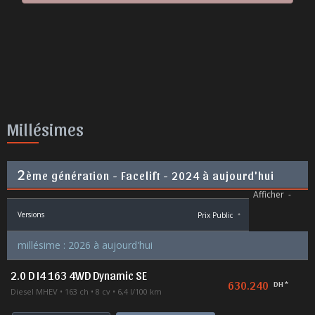
Millésimes
2
ème génération - Facelift - 2024 à aujourd'hui
Afficher
-
Versions
Prix Public
*
millésime : 2026 à aujourd'hui
2.0 D I4 163 4WD Dynamic SE
630.240
DH *
Diesel MHEV
163 ch
8 cv
6,4 l/100 km