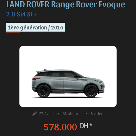
LAND ROVER Range Rover Evoque
2.0 Si4 SE+
1ère génération / 2016
27 Avis
68 photos
8 vidéos
578.000
DH *