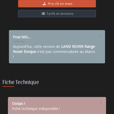
Prix clé en main
Tarifs et versions
×
Pour info...
Aujourd'hui, cette version de
LAND ROVER Range
Rover Evoque
n'est pas commercialisée au Maroc
!
Fiche Technique
×
Ooops !
Fiche technique indisponible !