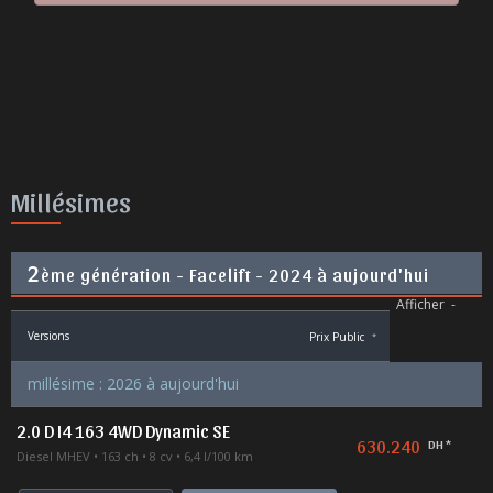
Millésimes
2
ème génération - Facelift - 2024 à aujourd'hui
Afficher
-
Versions
Prix Public
*
millésime : 2026 à aujourd'hui
2.0 D I4 163 4WD Dynamic SE
630.240
DH *
Diesel MHEV
163 ch
8 cv
6,4 l/100 km