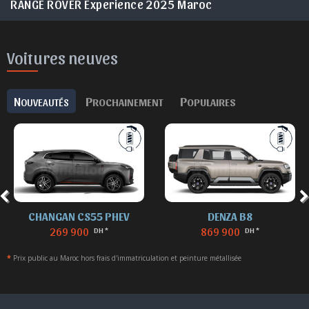
RANGE ROVER Experience 2025 Maroc
Voitures neuves
N
P
P
OUVEAUTÉS
ROCHAINEMENT
OPULAIRES
CHANGAN CS55 PHEV
DENZA B8
269 900
869 900
DH *
DH *
*
Prix public au Maroc hors frais d'immatriculation et peinture métallisée