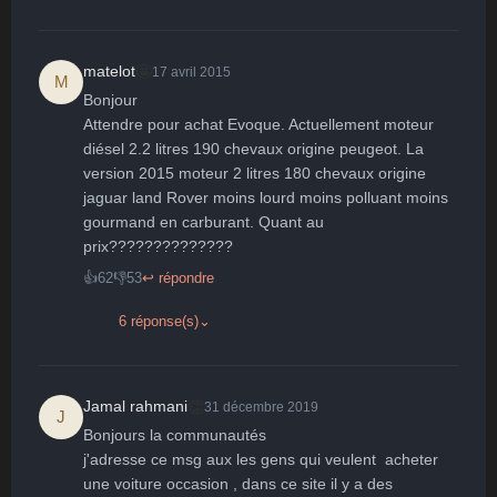
Surpris
Déçu
Enervé
Effrayé
🤩
matelot
17 avril 2015
M
Bonjour

Attendre pour achat Evoque. Actuellement moteur 
diésel 2.2 litres 190 chevaux origine peugeot. La 
version 2015 moteur 2 litres 180 chevaux origine 
jaguar land Rover moins lourd moins polluant moins 
gourmand en carburant. Quant au 
prix??????????????
👍
62
👎
53
↩ répondre
6 réponse(s)
⌄
👏
Jamal rahmani
31 décembre 2019
J
Bonjours la communautés

j'adresse ce msg aux les gens qui veulent  acheter 
une voiture occasion , dans ce site il y a des 