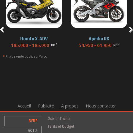
Aprilia RS
BMW F 850
54.950 - 61.950
155.000 - 155.000
DH *
DH *
*
Prix de vente public au Maroc
Accueil
Publicité
A propos
Nous contacter
Guide d'achat
NEUF
Tarifs et budget
ACTU