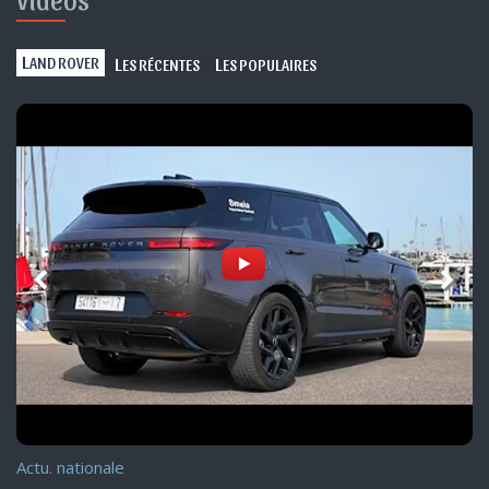
L
L
L
AND ROVER
ES RÉCENTES
ES POPULAIRES
Actu. nationale