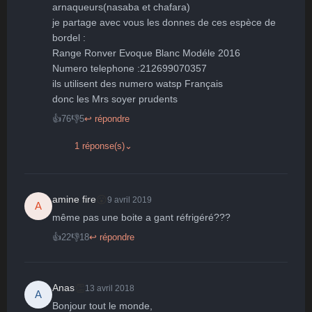
arnaqueurs(nasaba et chafara) 

je partage avec vous les donnes de ces espèce de 
bordel : 

Range Ronver Evoque Blanc Modéle 2016 

Numero telephone :212699070357

ils utilisent des numero watsp Français 

👍
76
👎
5
↩ répondre
1 réponse(s)
⌄
😮
amine fire
9 avril 2019
A
même pas une boite a gant réfrigéré???
👍
22
👎
18
↩ répondre
👏
Anas
13 avril 2018
A
Bonjour tout le monde,
