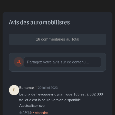
Avis des automobilistes
16
commentaires au Total
Publier
publication immédiate
👏
Benamar
20 juillet 2023
B
Le prix de l evoquevr dynamique 163 est à 602 000 
🤩
👏
😄
🙂
😐
ttc  et c est la seule version disponible.

A actualiser svp
Parfait
Bravo
Réjoui
Content
Indifférent
😮
😞
😠
😨
👍
23
👎
4
↩ répondre