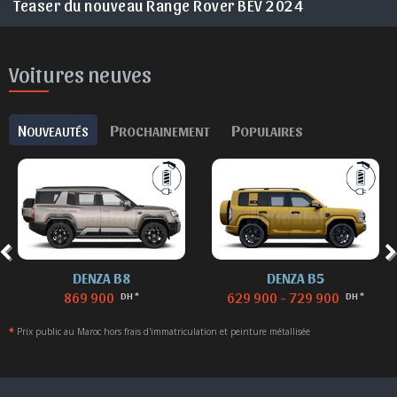
nge Rover BEV 2024
Range Rover Evoque 2024
Voitures neuves
N
P
P
OUVEAUTÉS
ROCHAINEMENT
OPULAIRES
ENZA B8
DENZA B5
DENZA
9 900
629 900 - 729 900
1 119
DH *
DH *
*
Prix public au Maroc hors frais d'immatriculation et peinture métallisée