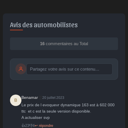
Avis des automobilistes
16
commentaires au Total
Publier
publication immédiate
👏
Benamar
20 juillet 2023
B
Le prix de l evoquevr dynamique 163 est à 602 000 
🤩
👏
😄
🙂
😐
ttc  et c est la seule version disponible.

A actualiser svp
Parfait
Bravo
Réjoui
Content
Indifférent
😮
😞
😠
😨
👍
23
👎
4
↩ répondre