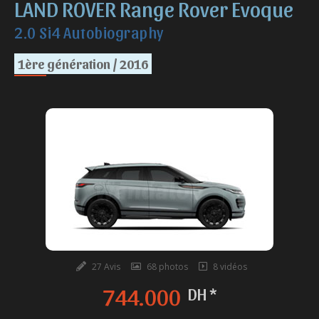
LAND ROVER Range Rover Evoque
2.0 Si4 Autobiography
1ère génération / 2016
27 Avis
68 photos
8 vidéos
744.000
DH *