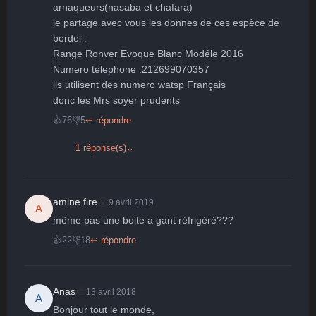
arnaqueurs(nasaba et chafara) 

je partage avec vous les donnes de ces espèce de 
bordel : 

Range Ronver Evoque Blanc Modéle 2016 

Numero telephone :212699070357

ils utilisent des numero watsp Français 

👍
76
👎
5
↩ répondre
1 réponse(s)
⌄
😮
amine fire
9 avril 2019
A
même pas une boite a gant réfrigéré???
👍
22
👎
18
↩ répondre
👏
Anas
13 avril 2018
A
Bonjour tout le monde,
