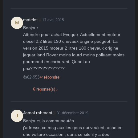
Surpris
Déçu
Enervé
Effrayé
🤩
matelot
17 avril 2015
M
Bonjour

Attendre pour achat Evoque. Actuellement moteur 
diésel 2.2 litres 190 chevaux origine peugeot. La 
version 2015 moteur 2 litres 180 chevaux origine 
jaguar land Rover moins lourd moins polluant moins 
gourmand en carburant. Quant au 
prix??????????????
👍
62
👎
53
↩ répondre
6 réponse(s)
⌄
👏
Jamal rahmani
31 décembre 2019
J
Bonjours la communautés

j'adresse ce msg aux les gens qui veulent  acheter 
une voiture occasion , dans ce site il y a des 