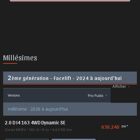
Millésimes
2
ème génération - Facelift - 2024 à aujourd'hui
Afficher
-
Versions
Prix Public
*
millésime : 2026 à aujourd'hui
2.0 D I4 163 4WD Dynamic SE
630.240
DH *
Diesel MHEV
163 ch
8 cv
6,4 l/100 km