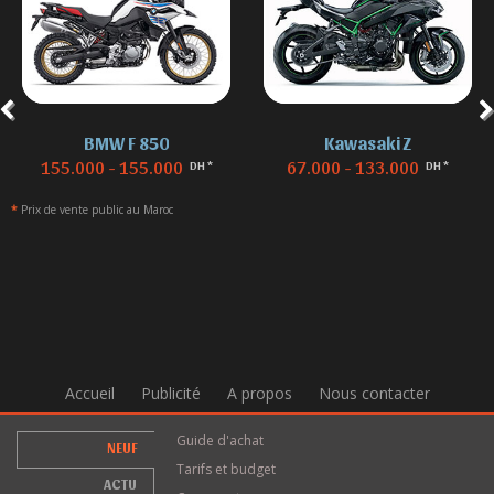
BMW F 850
Kawasaki Z
155.000 - 155.000
67.000 - 133.000
DH *
DH *
*
Prix de vente public au Maroc
Accueil
Publicité
A propos
Nous contacter
Guide d'achat
NEUF
Tarifs et budget
ACTU