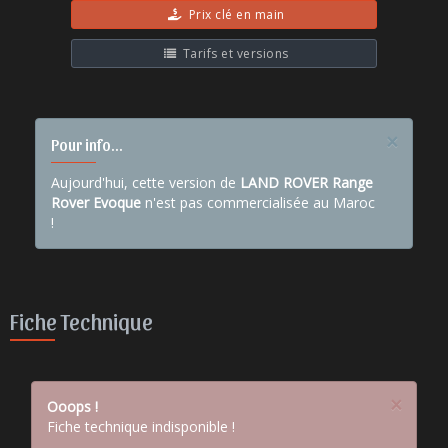
Prix clé en main
Tarifs et versions
×
Pour info...
Aujourd'hui, cette version de
LAND ROVER Range
Rover Evoque
n'est pas commercialisée au Maroc
!
Fiche Technique
×
Ooops !
Fiche technique indisponible !