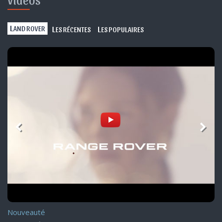
L
L
L
AND ROVER
ES RÉCENTES
ES POPULAIRES
Nouveauté