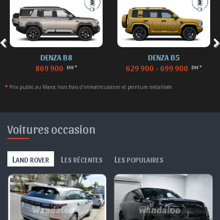
DENZA B8
DENZA B5
869 900
629 900 - 699 900
DH *
DH *
*
Prix public au Maroc hors frais d'immatriculation et peinture métallisée
Voitures occasion
L
L
L
AND ROVER
ES RÉCENTES
ES POPULAIRES