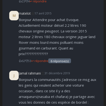
👍
23
👎
4
↩ répondre
🤩
matelot
17 avril 2015
M
Bonjour Attendre pour achat Evoque.
Actuellement moteur diésel 2.2 litres 190
chevaux origine peugeot. La version 2015
moteur 2 litres 180 chevaux origine jaguar land
Rover moins lourd moins polluant moins
gourmand en carburant. Quant au
prix??????????????
👍
62
👎
53
↩ répondre
6 réponse(s)
👏
Jamal rahmani
31 décembre 2019
J
Bonjours la communautés j'adresse ce msg aux
les gens qui veulent acheter une voiture
occasion , dans ce site il y a des
arnaqueurs(nasaba et chafara) je partage avec
vous les donnes de ces espèce de bordel :