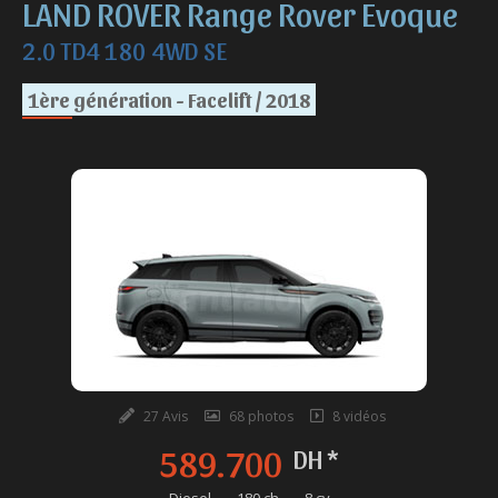
LAND ROVER Range Rover Evoque
2.0 TD4 180 4WD SE
1ère génération - Facelift / 2018
27 Avis
68 photos
8 vidéos
589.700
DH *