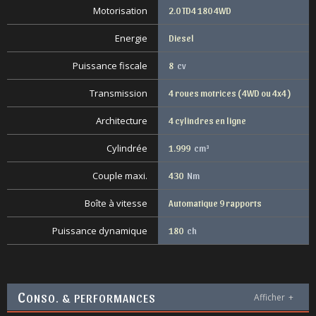
Motorisation
2.0 TD4 180 4WD
Energie
Diesel
Puissance fiscale
8
cv
Transmission
4 roues motrices ( 4WD ou 4x4 )
Architecture
4 cylindres en ligne
Cylindrée
1.999
cm³
Couple maxi.
430
Nm
Boîte à vitesse
Automatique 9 rapports
Puissance dynamique
180
ch
C
ONSO. & PERFORMANCES
Afficher
+