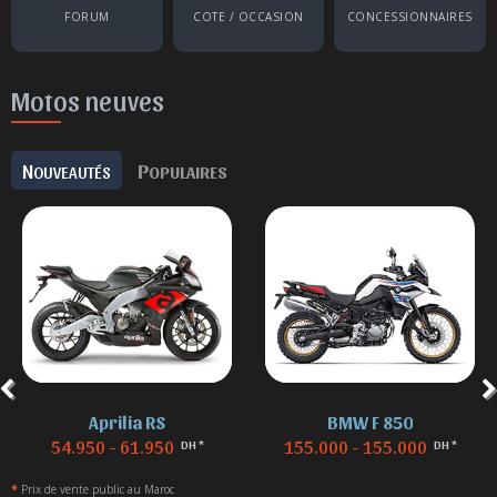
FORUM
COTE / OCCASION
CONCESSIONNAIRES
Motos neuves
N
P
OUVEAUTÉS
OPULAIRES
Aprilia RS
BMW F 850
54.950 - 61.950
155.000 - 155.000
DH *
DH *
*
Prix de vente public au Maroc