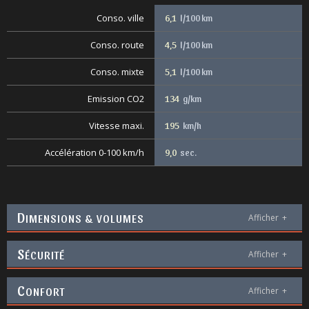
Conso. ville
6,1
l/100 km
Conso. route
4,5
l/100 km
Conso. mixte
5,1
l/100 km
Emission CO2
134
g/km
Vitesse maxi.
195
km/h
Accélération 0-100 km/h
9,0
sec.
D
IMENSIONS & VOLUMES
Afficher
+
S
ÉCURITÉ
Afficher
+
C
ONFORT
Afficher
+