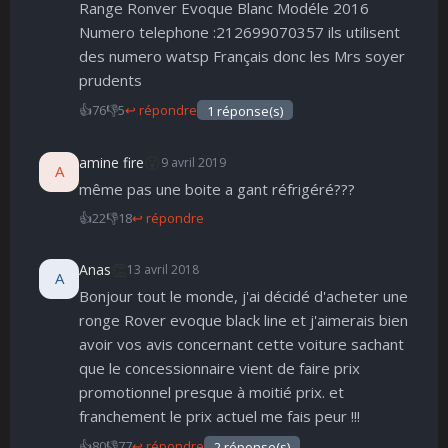
Range Ronver Evoque Blanc Modéle 2016
Numero telephone :212699070357 ils utilisent
des numero watsp Français donc les Mrs soyer
prudents
👍
76
👎
5
↩ répondre
1 réponse(s)
😮
amine fire
9 avril 2019
A
même pas une boite a gant réfrigéré???
👍
22
👎
18
↩ répondre
👏
Anas
13 avril 2018
A
Bonjour tout le monde, j'ai décidé d'acheter une
ronge Rover evoque black line et j'aimerais bien
avoir vos avis concernant cette voiture sachant
que le concessionnaire vient de faire prix
promotionnel presque à moitié prix. et
franchement le prix actuel me fais peur !!!
👍
80
👎
77
↩ répondre
2 réponse(s)