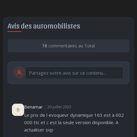
Avis des automobilistes
16
commentaires au Total
Publier
publication immédiate
👏
Benamar
20 juillet 2023
B
Le prix de l evoquevr dynamique 163 est à 602
🤩
👏
😄
🙂
😐
😮
😞
000 ttc et c est la seule version disponible. A
Parfait
Bravo
Réjoui
Content
Indifférent
Surpris
Déçu
😠
😨
actualiser svp
Enervé
Effrayé