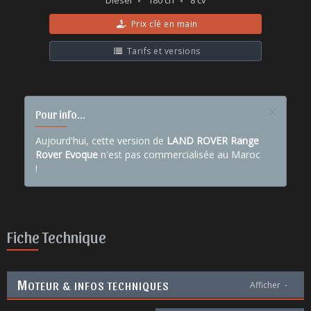
Diesel
180 ch
8 cv
Prix clé en main
Tarifs et versions
×
Pour info...
Aujourd'hui, cette version de
LAND ROVER Range
Rover Evoque
n'est pas commercialisée au Maroc
!
Fiche Technique
M
OTEUR & INFOS TECHNIQUES
Afficher
-