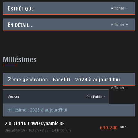
E
STHÉTIQUE
Afficher
+
E
N DÉTAIL...
Afficher
+
Millésimes
2
ème génération - Facelift - 2024 à aujourd'hui
Afficher
-
Versions
Prix Public
*
millésime : 2026 à aujourd'hui
2.0 D I4 163 4WD Dynamic SE
630.240
DH *
Diesel MHEV
163 ch
8 cv
6,4 l/100 km