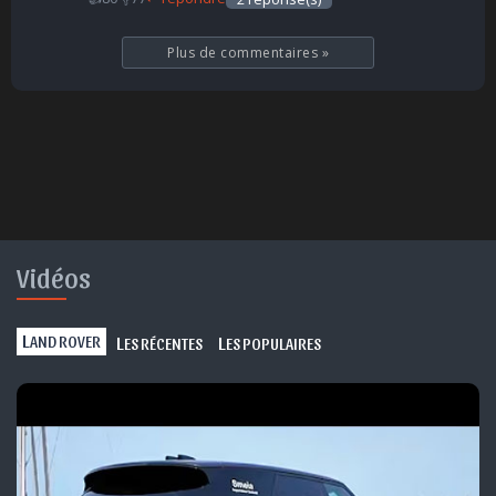
Plus de commentaires
»
Vidéos
L
L
L
AND ROVER
ES RÉCENTES
ES POPULAIRES