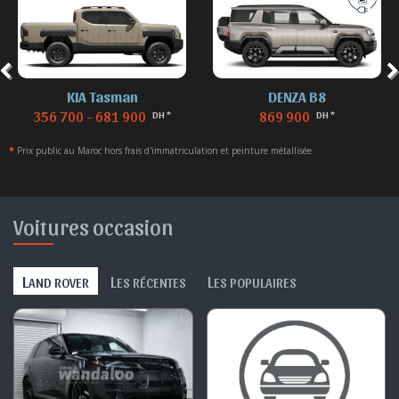
DENZA B8
DENZA B5
869 900
629 900 - 699 900
DH *
DH *
*
Prix public au Maroc hors frais d'immatriculation et peinture métallisée
Voitures occasion
L
L
L
AND ROVER
ES RÉCENTES
ES POPULAIRES