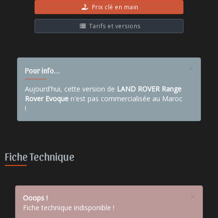
Prix clé en main
Tarifs et versions
×
Pour info...
Aujourd'hui, cette version de
LAND ROVER Range
Rover Evoque
n'est pas commercialisée au Maroc
!
Fiche Technique
×
Ooops !
Fiche technique indisponible !