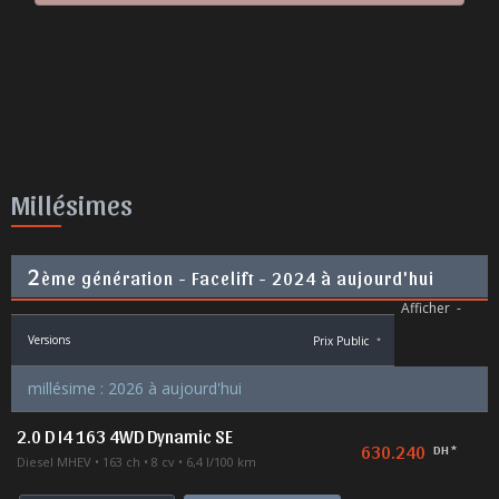
Millésimes
2
ème génération - Facelift - 2024 à aujourd'hui
Afficher
-
Versions
Prix Public
*
millésime : 2026 à aujourd'hui
2.0 D I4 163 4WD Dynamic SE
630.240
DH *
Diesel MHEV
163 ch
8 cv
6,4 l/100 km