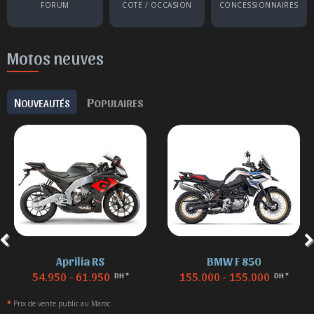
FORUM
COTE / OCCASION
CONCESSIONNAIRES
Motos neuves
N
P
OUVEAUTÉS
OPULAIRES
Aprilia RS
BMW F 850
54.950 - 61.950
155.000 - 155.000
DH *
DH *
*
Prix de vente public au Maroc