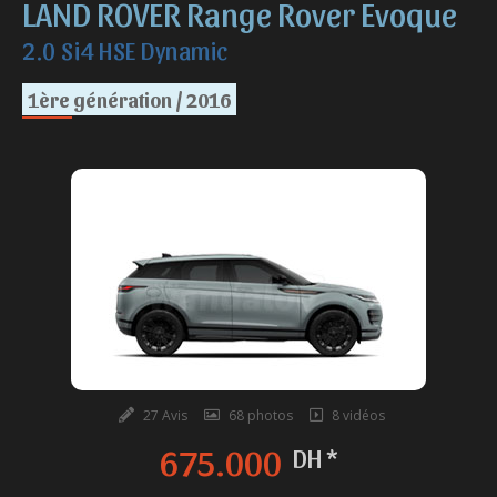
LAND ROVER Range Rover Evoque
2.0 Si4 HSE Dynamic
1ère génération / 2016
27 Avis
68 photos
8 vidéos
675.000
DH *