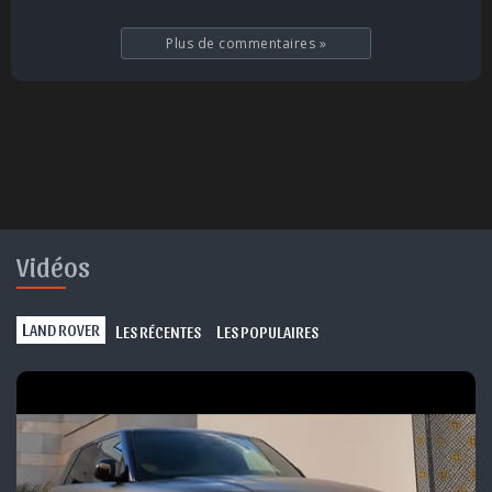
Plus de commentaires
»
Vidéos
L
L
L
AND ROVER
ES RÉCENTES
ES POPULAIRES