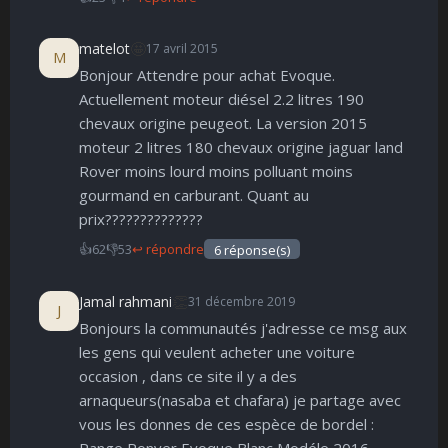
🤩
matelot
17 avril 2015
M
Bonjour Attendre pour achat Evoque.
Actuellement moteur diésel 2.2 litres 190
chevaux origine peugeot. La version 2015
moteur 2 litres 180 chevaux origine jaguar land
Rover moins lourd moins polluant moins
gourmand en carburant. Quant au
prix??????????????
👍
62
👎
53
↩ répondre
6 réponse(s)
👏
Jamal rahmani
31 décembre 2019
J
Bonjours la communautés j'adresse ce msg aux
les gens qui veulent acheter une voiture
occasion , dans ce site il y a des
arnaqueurs(nasaba et chafara) je partage avec
vous les donnes de ces espèce de bordel :
Range Ronver Evoque Blanc Modéle 2016