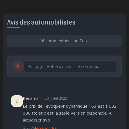
Avis des automobilistes
16
commentaires au Total
Publier
publication immédiate
👏
Benamar
20 juillet 2023
B
Le prix de l evoquevr dynamique 163 est à 602
🤩
👏
😄
🙂
😐
😮
😞
000 ttc et c est la seule version disponible. A
Parfait
Bravo
Réjoui
Content
Indifférent
Surpris
Déçu
😠
😨
actualiser svp
Enervé
Effrayé
👍
23
👎
4
↩ répondre