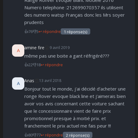
Numero telephone :212699070357 ils utilisent
des numero watsp Français donc les Mrs soyer
prudents
👍
76
👎
5
↩ répondre
1 réponse(s)
😮
amine fire
9 avril 2019
A
même pas une boite a gant réfrigéré???
👍
22
👎
18
↩ répondre
👏
Anas
13 avril 2018
A
Bonjour tout le monde, j'ai décidé d'acheter une
ronge Rover evoque black line et j'aimerais bien
avoir vos avis concernant cette voiture sachant
que le concessionnaire vient de faire prix
promotionnel presque à moitié prix. et
franchement le prix actuel me fais peur !!!
👍
80
👎
77
↩ répondre
2 réponse(s)