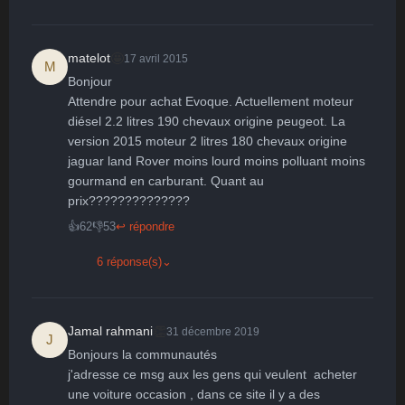
Surpris
Déçu
Enervé
Effrayé
🤩
matelot
17 avril 2015
M
Bonjour

Attendre pour achat Evoque. Actuellement moteur 
diésel 2.2 litres 190 chevaux origine peugeot. La 
version 2015 moteur 2 litres 180 chevaux origine 
jaguar land Rover moins lourd moins polluant moins 
gourmand en carburant. Quant au 
prix??????????????
👍
62
👎
53
↩ répondre
6 réponse(s)
⌄
👏
Jamal rahmani
31 décembre 2019
J
Bonjours la communautés

j'adresse ce msg aux les gens qui veulent  acheter 
une voiture occasion , dans ce site il y a des 