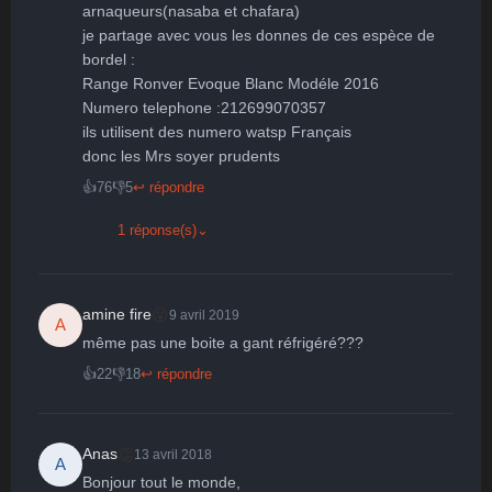
arnaqueurs(nasaba et chafara) 

je partage avec vous les donnes de ces espèce de 
bordel : 

Range Ronver Evoque Blanc Modéle 2016 

Numero telephone :212699070357

ils utilisent des numero watsp Français 

👍
76
👎
5
↩ répondre
1 réponse(s)
⌄
😮
amine fire
9 avril 2019
A
même pas une boite a gant réfrigéré???
👍
22
👎
18
↩ répondre
👏
Anas
13 avril 2018
A
Bonjour tout le monde,
