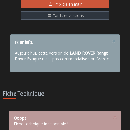
Prix clé en main
Tarifs et versions
×
Pour info...
Aujourd'hui, cette version de
LAND ROVER Range
Rover Evoque
n'est pas commercialisée au Maroc
!
Fiche Technique
×
Ooops !
Fiche technique indisponible !