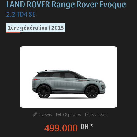
LAND ROVER Range Rover Evoque
2.2 TD4 SE
1ère génération / 2015
27 Avis
68 photos
8 vidéos
499.000
DH *