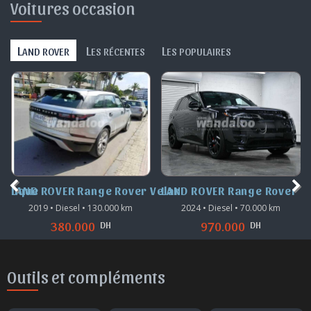
Voitures occasion
L
L
L
AND ROVER
ES RÉCENTES
ES POPULAIRES
 Evoque
LAND ROVER Range Rover Velar
LAND ROVER Range Rover S
2019 • Diesel • 130.000 km
2024 • Diesel • 70.000 km
DH
DH
380.000
970.000
Outils et compléments