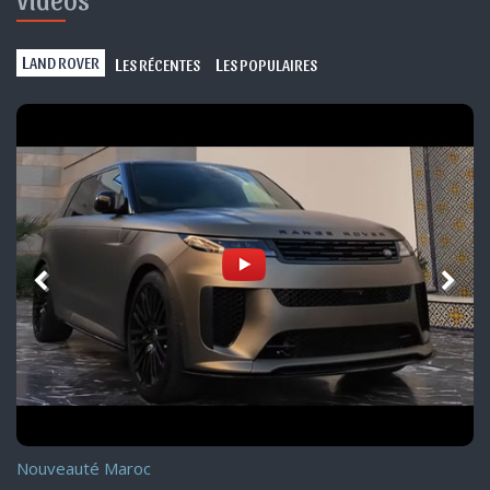
L
L
L
AND ROVER
ES RÉCENTES
ES POPULAIRES
Nouveauté Maroc