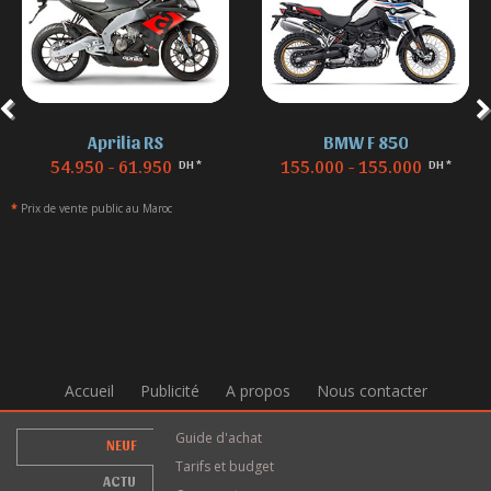
Aprilia RS
BMW F 850
54.950 - 61.950
155.000 - 155.000
DH *
DH *
*
Prix de vente public au Maroc
Accueil
Publicité
A propos
Nous contacter
Guide d'achat
NEUF
Tarifs et budget
ACTU