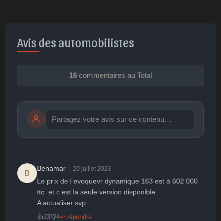
Avis des automobilistes
16
commentaires au Total
Publier
publication immédiate
👏
Benamar
20 juillet 2023
B
Le prix de l evoquevr dynamique 163 est à 602 000 
🤩
👏
😄
🙂
😐
ttc  et c est la seule version disponible.

A actualiser svp
Parfait
Bravo
Réjoui
Content
Indifférent
😮
😞
😠
😨
👍
23
👎
4
↩ répondre