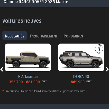
Gamme RANGE ROVER 2025 Maroc
Voitures neuves
N
P
P
OUVEAUTÉS
ROCHAINEMENT
OPULAIRES
KIA Tasman
DENZA B8
356 700 - 681 900
869 900
DH *
DH *
*
Prix public au Maroc hors frais d'immatriculation et peinture métallisée