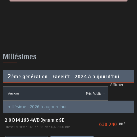
Millésimes
2
ème génération - Facelift - 2024 à aujourd'hui
Afficher
-
Versions
Prix Public
*
millésime : 2026 à aujourd'hui
2.0 D I4 163 4WD Dynamic SE
630.240
DH *
Diesel MHEV
163 ch
8 cv
6,4 l/100 km