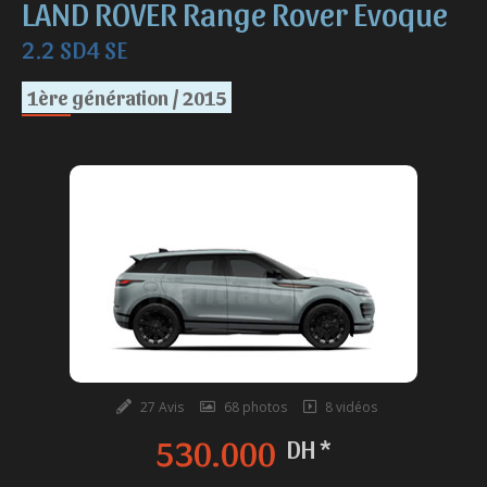
LAND ROVER Range Rover Evoque
2.2 SD4 SE
1ère génération / 2015
27 Avis
68 photos
8 vidéos
530.000
DH *