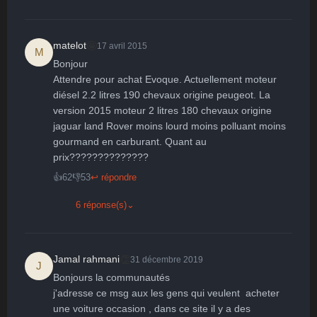
Surpris
Déçu
Enervé
Effrayé
🤩
matelot
17 avril 2015
M
Bonjour

Attendre pour achat Evoque. Actuellement moteur 
diésel 2.2 litres 190 chevaux origine peugeot. La 
version 2015 moteur 2 litres 180 chevaux origine 
jaguar land Rover moins lourd moins polluant moins 
gourmand en carburant. Quant au 
prix??????????????
👍
62
👎
53
↩ répondre
6 réponse(s)
⌄
👏
Jamal rahmani
31 décembre 2019
J
Bonjours la communautés

j'adresse ce msg aux les gens qui veulent  acheter 
une voiture occasion , dans ce site il y a des 