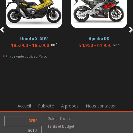
Honda X-ADV
Aprilia RS
185.000 - 185.000
54.950 - 61.950
DH *
DH *
*
Prix de vente public au Maroc
Accueil
Publicité
A propos
Nous contacter
Guide d'achat
NEUF
Tarifs et budget
ACTU