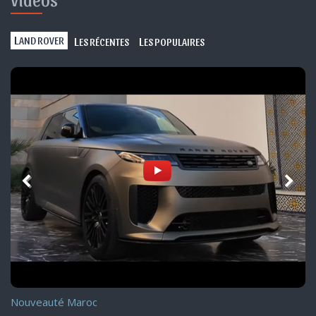
L
L
L
AND ROVER
ES RÉCENTES
ES POPULAIRES
Nouveauté Maroc