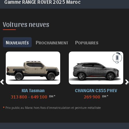
Gamme RANGE ROVER 2025 Maroc
Voitures neuves
N
P
P
OUVEAUTÉS
ROCHAINEMENT
OPULAIRES
KIA Tasman
CHANGAN CS55 PHEV
313 800 - 649 100
269 900
DH *
DH *
*
Prix public au Maroc hors frais d'immatriculation et peinture métallisée