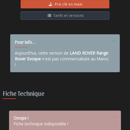
Prix clé en main
Tarifs et versions
×
Pour info...
Aujourd'hui, cette version de
LAND ROVER Range
Rover Evoque
n'est pas commercialisée au Maroc
!
Fiche Technique
×
Ooops !
Fiche technique indisponible !