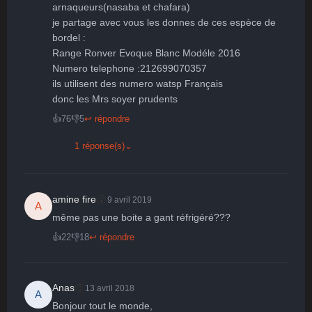
arnaqueurs(nasaba et chafara) 

je partage avec vous les donnes de ces espèce de 
bordel : 

Range Ronver Evoque Blanc Modéle 2016 

Numero telephone :212699070357

ils utilisent des numero watsp Français 

👍
76
👎
5
↩ répondre
1 réponse(s)
⌄
😮
amine fire
9 avril 2019
A
même pas une boite a gant réfrigéré???
👍
22
👎
18
↩ répondre
👏
Anas
13 avril 2018
A
Bonjour tout le monde,
