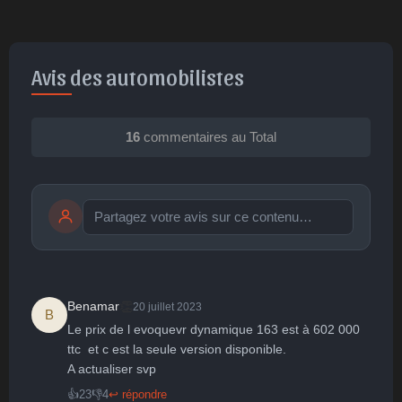
Avis des automobilistes
16
commentaires au Total
Publier
publication immédiate
👏
Benamar
20 juillet 2023
B
Le prix de l evoquevr dynamique 163 est à 602 000 
🤩
👏
😄
🙂
😐
ttc  et c est la seule version disponible.

A actualiser svp
Parfait
Bravo
Réjoui
Content
Indifférent
😮
😞
😠
😨
👍
23
👎
4
↩ répondre