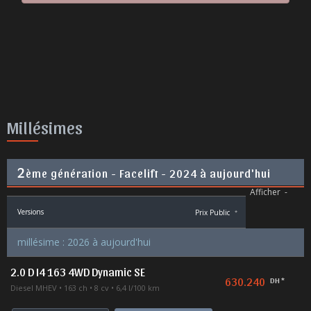
Millésimes
2
ème génération - Facelift - 2024 à aujourd'hui
Afficher
-
Versions
Prix Public
*
millésime : 2026 à aujourd'hui
2.0 D I4 163 4WD Dynamic SE
630.240
DH *
Diesel MHEV
163 ch
8 cv
6,4 l/100 km